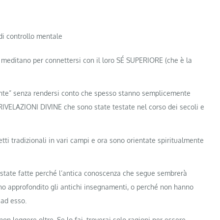
di controllo mentale
meditano per connettersi con il loro SÉ SUPERIORE (che è la
mente” senza rendersi conto che spesso stanno semplicemente
 RIVELAZIONI DIVINE che sono state testate nel corso dei secoli e
ti tradizionali in vari campi e ora sono orientate spiritualmente
o state fatte perché l’antica conoscenza che segue sembrerà
no approfondito gli antichi insegnamenti, o perché non hanno
 ad esso.
on leggere oltre. Se lo fai, troverai solo ragioni per essere