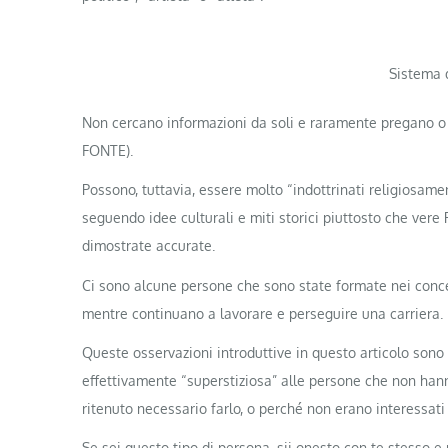
Sistema 
Non cercano informazioni da soli e raramente pregano o 
FONTE).
Possono, tuttavia, essere molto “indottrinati religiosa
seguendo idee culturali e miti storici piuttosto che vere
dimostrate accurate.
Ci sono alcune persone che sono state formate nei concet
mentre continuano a lavorare e perseguire una carriera.
Queste osservazioni introduttive in questo articolo son
effettivamente “superstiziosa” alle persone che non han
ritenuto necessario farlo, o perché non erano interessati
Se sei questo tipo di persona, sii onesto con te stesso e n