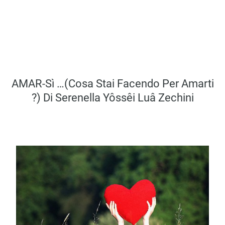
AMAR-Sì …(Cosa Stai Facendo Per Amarti
?) Di Serenella Yôssêi Luâ Zechini