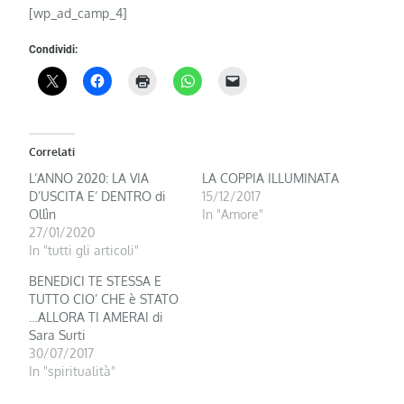
[wp_ad_camp_4]
Condividi:
Correlati
L’ANNO 2020: LA VIA
LA COPPIA ILLUMINATA
D’USCITA E’ DENTRO di
15/12/2017
Ollìn
In "Amore"
27/01/2020
In "tutti gli articoli"
BENEDICI TE STESSA E
TUTTO CIO’ CHE è STATO
…ALLORA TI AMERAI di
Sara Surti
30/07/2017
In "spiritualità"