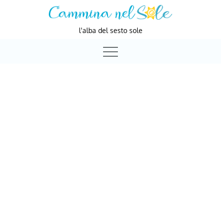
Skip
to
l'alba del sesto sole
content