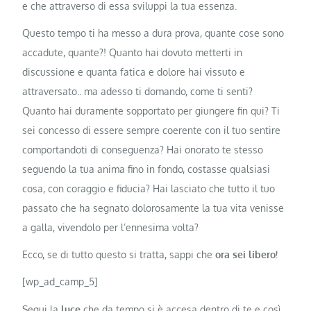
e che attraverso di essa sviluppi la tua essenza.
Questo tempo ti ha messo a dura prova, quante cose sono
accadute, quante?! Quanto hai dovuto metterti in
discussione e quanta fatica e dolore hai vissuto e
attraversato.. ma adesso ti domando, come ti senti?
Quanto hai duramente sopportato per giungere fin qui? Ti
sei concesso di essere sempre coerente con il tuo sentire
comportandoti di conseguenza? Hai onorato te stesso
seguendo la tua anima fino in fondo, costasse qualsiasi
cosa, con coraggio e fiducia? Hai lasciato che tutto il tuo
passato che ha segnato dolorosamente la tua vita venisse
a galla, vivendolo per l’ennesima volta?
Ecco, se di tutto questo si tratta, sappi che
ora sei libero!
[wp_ad_camp_5]
Segui la
luce
che da tempo si è accesa dentro di te e così