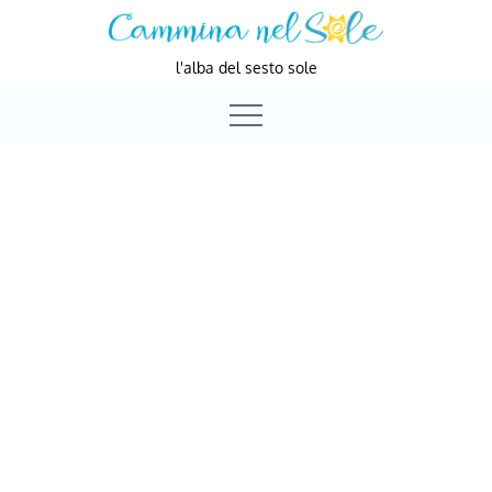
Skip
to
l'alba del sesto sole
content