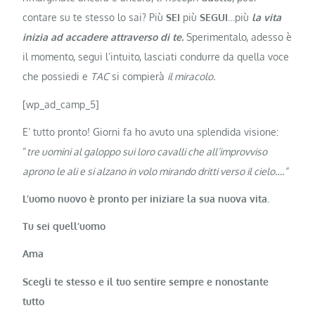
contare su te stesso lo sai? Più
SEI
più
SEGUI
…più
la vita
inizia ad accadere attraverso di te.
Sperimentalo, adesso è
il momento, segui l’intuito, lasciati condurre da quella voce
che possiedi e
TAC
si compierà
il miracolo.
[wp_ad_camp_5]
E’ tutto pronto! Giorni fa ho avuto una splendida visione:
“
tre uomini al galoppo sui loro cavalli che all’improvviso
aprono le ali e si alzano in volo mirando dritti verso il cielo….”
L’uomo nuovo è pronto per iniziare la sua nuova vita.
Tu sei quell’uomo
Ama
Scegli te stesso e il tuo sentire sempre e nonostante
tutto