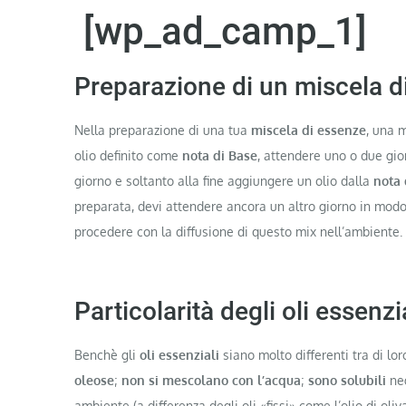
[wp_ad_camp_1]
Preparazione di un miscela di
Nella preparazione di una tua
miscela di essenze
, una 
olio definito come
nota di Base
, attendere uno o due gio
giorno e soltanto alla fine aggiungere un olio dalla
nota 
preparata, devi attendere ancora un altro giorno in modo
procedere con la diffusione di questo mix nell’ambiente.
Particolarità degli oli essenzi
Benchè gli
oli essenziali
siano molto differenti tra di lo
oleose
;
non si mescolano con l’acqua
;
sono solubili
neg
ambiente (a differenza degli oli «fissi» come l’olio di oli