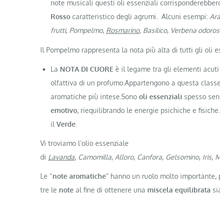
note musicali questi oli essenziali corrisponderebber
Rosso
caratteristico degli agrumi. Alcuni esempi:
Ar
frutti
,
Pompelmo
,
Rosmarino
,
Basilico
,
Verbena odoros
Il Pompelmo rappresenta la nota più alta di tutti gli oli e
La
NOTA DI CUORE
è il legame tra gli elementi acut
olfattiva di un profumo.Appartengono a questa classe 
aromatiche più intese.Sono
oli essenziali
spesso sens
emotivo
, riequilibrando le energie psichiche e fisich
il
Verde
.
Vi troviamo l’olio essenziale
di
Lavanda
,
Camomilla
,
Alloro
,
Canfora
,
Gelsomino
,
Iris
,
M
Le “
note aromatiche
” hanno un ruolo molto importante, 
tre le
note
al fine di ottenere una
miscela equilibrata
sia