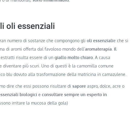
i oli essenziali
gran numero di sostanze che compongono gli
oli essenziali
e che si
 di aromi offerta dal favoloso mondo dell’
aromaterapia
.
Il
estratti risulta essere di un
giallo molto chiaro
. A causa
 e diventare più scuri. Uno di questi è la camomilla comune
tico blu dovuto alla trasformazione della matricina in camazulene.
o dire che essi possono risultare di
sapore
aspro, dolce, acre o
essenziali biologici
e
consultare sempre un esperto in
ossono irritare la mucosa della gola)