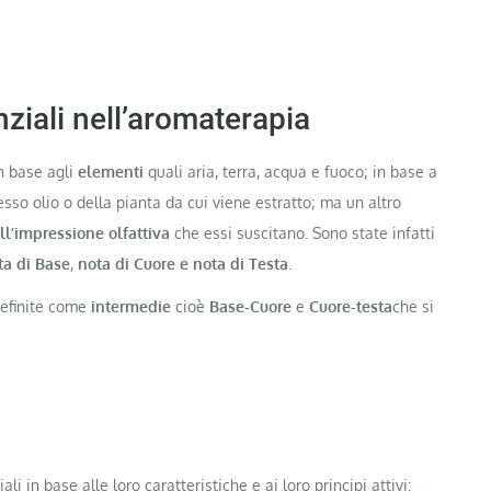
nziali nell’aromaterapia
in base agli
elementi
quali aria, terra, acqua e fuoco; in base a
esso olio o della pianta da cui viene estratto; ma un altro
ll’impressione olfattiva
che essi suscitano. Sono state infatti
ta di Base
,
nota di Cuore e nota di Testa
.
definite come
intermedie
cioè
Base-Cuore
e
Cuore-testa
che si
ali in base alle loro caratteristiche e ai loro principi attivi: