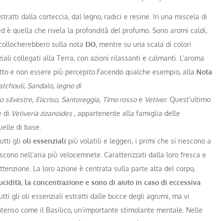
stratti dalla corteccia, dal legno, radici e resine. In una miscela di
ed è quella che rivela la profondità del profumo. Sono aromi caldi,
 collocherebbero sulla nota
DO
, mentre su una scala di colori
iali collegati alla Terra, con azioni rilassanti e calmanti. L’aroma
tto e non essere più percepito.Facendo qualche esempio, alla
Nota
atchouli
,
Sandalo
,
legno di
no
silvestre
,
Elicriso
,
Santoreggia
,
Timo rosso
e
Vetiver
. Quest’ultimo
e di
Vetiveria zizanoides
, appartenente alla famiglia delle
elle di base.
utti gli
oli essenziali
più volatili e leggeri, i primi che si riescono a
cono nell’aria più velocemnete. Caratterizzati dalla loro fresca e
tenzione. La loro azione è centrata sulla parte alta del corpo,
ucidità
,
la concentrazione
e sono di aiuto in caso di eccessiva
tti gli oli essenziali estratti dalle bucce degli agrumi, ma vi
enso come il Basilico, un’importante stimolante mentale. Nelle