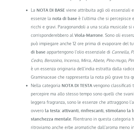
La
NOTA DI BASE
viene attribuita agli oli essenziali e
essenze la
nota di base
è l’ultima che si percepisce 
ricchi e gravi. Paragonandoli a una scala musicale si
corrisponderebbero al
Viola-Marrone
. Sono oli essenz
può impiegare anche 12 ore prima di evaporare del tu
di base
appartengono l’olio essenziale di
Cannella
,
P
Cedro
,
Benzoino
,
Incenso
,
Mirra
,
Abete
,
Pino mugo
,
Pi
è un essenza originaria dell’india estratta dalla radic
Graminaceae che rappresenta la nota più grave tra qu
Nella categoria
NOTA DI TESTA
vengono classificati t
percepire ma allo stesso tempo sono quelli che svanis
leggera fragranza, sono le essenze che attraggono l’at
ovvero
la testa
:
attivanti
,
rinfrescanti
,
stimolano la l
stanchezza mentale
. Rientrano in questa categoria tu
ritroviamo anche erbe aromatiche dall’aroma meno int