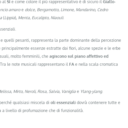
o al
SI
e come colore il più rappresentativo è di sicuro il
Giallo-
ancio amaro
e
dolce
,
Bergamotto
,
Limone
,
Mandarino
,
Cedro
a
(
Lippia
),
Menta
,
Eucalipto
,
Niaouli
.
ssenziali.
i e quelli pesanti, rappresenta la parte dominante della percezione
principalmente essenze estratte dai fiori, alcune spezie e le erbe
uali, molto femminili, che
agiscono sul piano affettivo ed
e.Tra le note musicali rappresentano il
FA
e nella scala cromatica
elissa
,
Mirto
,
Neroli
,
Rosa
,
Salvia
,
Vaniglia
e
Ylang-ylang
.
perché qualsiasi miscela di
oli essenziali
dovrà contenere tutte e
 a livello di profumazione che di funzionalità.