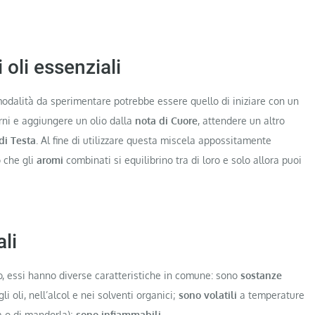
 oli essenziali
modalità da sperimentare potrebbe essere quello di iniziare con un
rni e aggiungere un olio dalla
nota di Cuore
, attendere un altro
di Testa
. Al fine di utilizzare questa miscela appossitamente
 che gli
aromi
combinati si equilibrino tra di loro e solo allora puoi
ali
ro, essi hanno diverse caratteristiche in comune: sono
sostanze
li oli, nell’alcol e nei solventi organici;
sono volatili
a temperature
va o di mandorla);
sono infiammabili
.