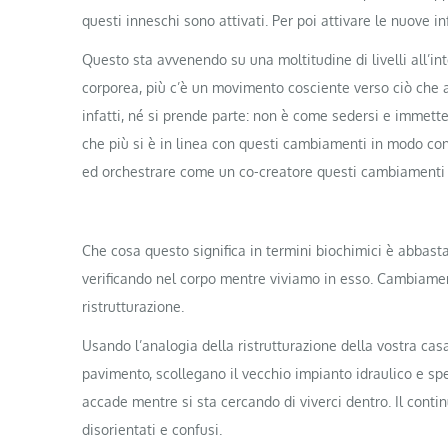
questi inneschi sono attivati. Per poi attivare le nuove i
Questo sta avvenendo su una moltitudine di livelli all’i
corporea, più c’è un movimento cosciente verso ciò che a
infatti, né si prende parte: non è come sedersi e immette
che più si è in linea con questi cambiamenti in modo cons
ed orchestrare come un co-creatore questi cambiamenti d
Che cosa questo significa in termini biochimici è abbasta
verificando nel corpo mentre viviamo in esso. Cambiament
ristrutturazione.
Usando l’analogia della ristrutturazione della vostra casa
pavimento, scollegano il vecchio impianto idraulico e spe
accade mentre si sta cercando di viverci dentro. Il conti
disorientati e confusi.