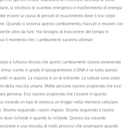
lare, la struttura di scambio energetico e trasferimento di energia
bbe essere la causa di periodi di esaurimento dove il tuo corpo
one. Quando si osserva questo cambiamento, rilassati e muoviti con
niente altro da fare. Hai bisogno di trascorrere del tempo in
rriva il momento che i cambiamenti saranno ultimati.
 corpo e tuttavia dicono che questi cambiamenti stanno avvenendo
he ormai siamo in grado d riprogrammare il DNA o se tutto questo
lti in questo. La risposta è un di entrambi. Le cellule sono state
to della nascita umana. Molte persone stanno scoprendo che essi
ata persona. Essi stanno scoprendo che l’essere in questo
ta creando un tipo di innesco, un trigger nella memoria cellulare.
 Stiamo seguendo i nostri impulsi. Stiamo seguendo il nostro
ndo dove richiede e quando lo richiede. Questo sta creando
apposizione e una miscela di molti processi che avvengono quando