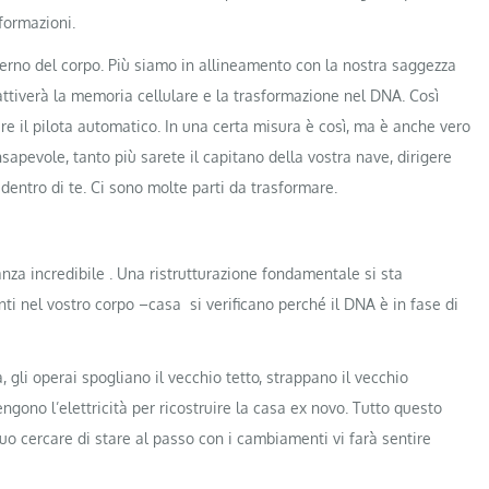
nformazioni.
nterno del corpo. Più siamo in allineamento con la nostra saggezza
ttiverà la memoria cellulare e la trasformazione nel DNA. Così
re il pilota automatico. In una certa misura è così, ma è anche vero
apevole, tanto più sarete il capitano della vostra nave, dirigere
entro di te. Ci sono molte parti da trasformare.
nza incredibile . Una ristrutturazione fondamentale si sta
i nel vostro corpo –casa si verificano perché il DNA è in fase di
, gli operai spogliano il vecchio tetto, strappano il vecchio
ngono l’elettricità per ricostruire la casa ex novo. Tutto questo
nuo cercare di stare al passo con i cambiamenti vi farà sentire