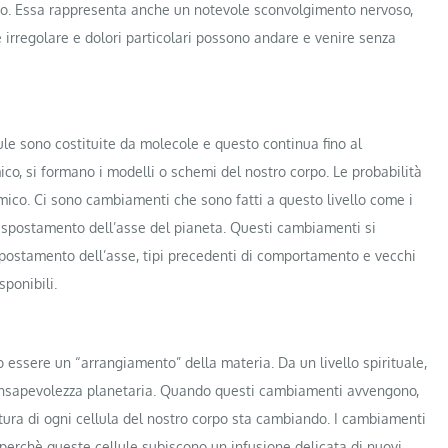
 lato. Essa rappresenta anche un notevole sconvolgimento nervoso,
e irregolare e dolori particolari possono andare e venire senza
llule sono costituite da molecole e questo continua fino al
co, si formano i modelli o schemi del nostro corpo. Le probabilità
mico. Ci sono cambiamenti che sono fatti a questo livello come i
 spostamento dell’asse del pianeta. Questi cambiamenti si
spostamento dell’asse, tipi precedenti di comportamento e vecchi
ponibili.
 essere un “arrangiamento” della materia. Da un livello spirituale,
consapevolezza planetaria. Quando questi cambiamenti avvengono,
ttura di ogni cellula del nostro corpo sta cambiando. I cambiamenti
o perchè queste cellule subiscono un infusione delicata di nuovi