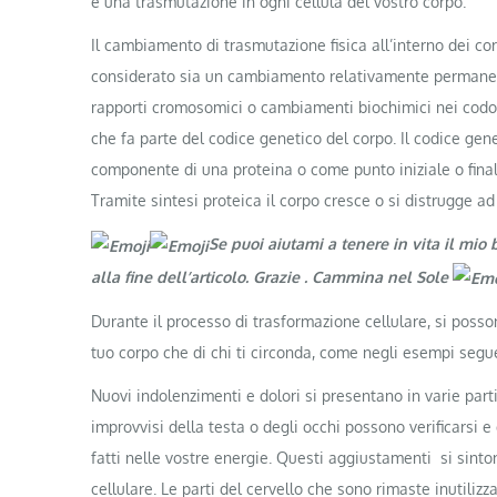
è una trasmutazione in ogni cellula del vostro corpo.
Il cambiamento di trasmutazione fisica all’interno dei cor
considerato sia un cambiamento relativamente permanent
rapporti cromosomici o cambiamenti biochimici nei codo
che fa parte del codice genetico del corpo. Il codice ge
componente di una proteina o come punto iniziale o finale
Tramite sintesi proteica il corpo cresce o si distrugge a
Se puoi aiutami a tenere in vita il mio
alla fine dell’articolo. Grazie
. Cammina nel Sole
Durante il processo di trasformazione cellulare, si posso
tuo corpo che di chi ti circonda, come negli esempi segue
Nuovi indolenzimenti e dolori si presentano in varie part
improvvisi della testa o degli occhi possono verificarsi 
fatti nelle vostre energie. Questi aggiustamenti si sint
cellulare. Le parti del cervello che sono rimaste inutiliz