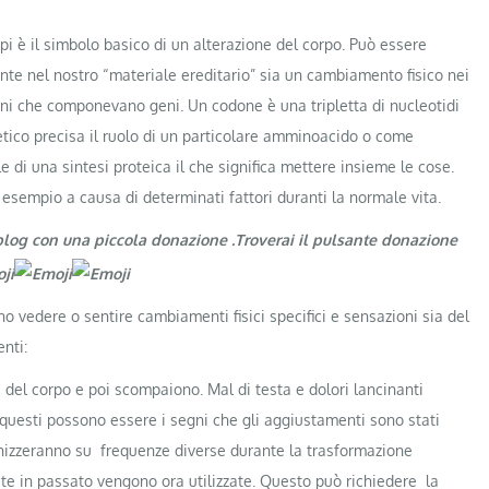
pi è il simbolo basico di un alterazione del corpo. Può essere
e nel nostro “materiale ereditario” sia un cambiamento fisico nei
ni che componevano geni. Un codone è una tripletta di nucleotidi
netico precisa il ruolo di un particolare amminoacido o come
 di una sintesi proteica il che significa mettere insieme le cose.
d esempio a causa di determinati fattori duranti la normale vita.
 blog con una piccola donazione .Troverai il pulsante donazione
no vedere o sentire cambiamenti fisici specifici e sensazioni sia del
nti:
i del corpo e poi scompaiono. Mal di testa e dolori lancinanti
e questi possono essere i segni che gli aggiustamenti sono stati
onizzeranno su frequenze diverse durante la trasformazione
zate in passato vengono ora utilizzate. Questo può richiedere la