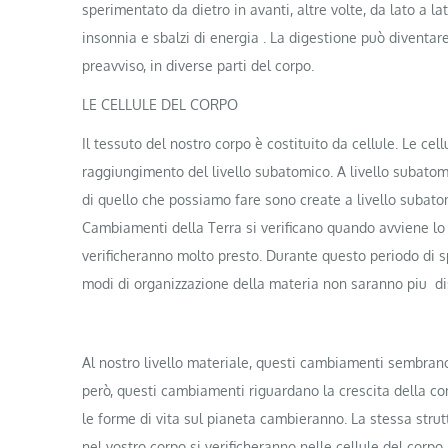
sperimentato da dietro in avanti, altre volte, da lato a
insonnia e sbalzi di energia . La digestione può diventar
preavviso, in diverse parti del corpo.
LE CELLULE DEL CORPO
Il tessuto del nostro corpo è costituito da cellule. Le ce
raggiungimento del livello subatomico. A livello subatomi
di quello che possiamo fare sono create a livello subato
Cambiamenti della Terra si verificano quando avviene lo
verificheranno molto presto. Durante questo periodo di 
modi di organizzazione della materia non saranno piu dis
Al nostro livello materiale, questi cambiamenti sembrano
però, questi cambiamenti riguardano la crescita della 
le forme di vita sul pianeta cambieranno. La stessa stru
nel vostro corpo si verificheranno nelle cellule del corp