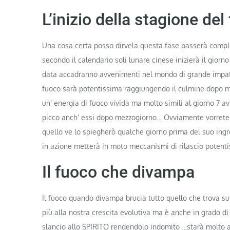
L’inizio della stagione del
Una cosa certa posso dirvela questa fase passerà complet
secondo il calendario soli lunare cinese inizierà il g
data accadranno avvenimenti nel mondo di grande impatt
fuoco sarà potentissima raggiungendo il culmine dopo me
un’ energia di fuoco vivida ma molto simili al giorno 7 av
picco anch’ essi dopo mezzogiorno… Ovviamente vorrete
quello ve lo spiegherò qualche giorno prima del suo ing
in azione metterà in moto meccanismi di rilascio potent
Il fuoco che divampa
Il fuoco quando divampa brucia tutto quello che trova 
più alla nostra crescita evolutiva ma è anche in grado di
slancio allo SPIRITO rendendolo indomito …starà molto a