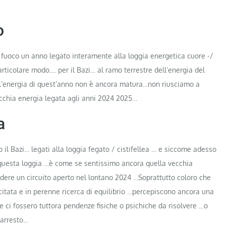
o
fuoco un anno legato interamente alla loggia energetica cuore -/
ticolare modo…. per il Bazi… al ramo terrestre dell’energia del
l’energia di quest’anno non è ancora matura…non riusciamo a
cchia energia legata agli anni 2024 2025…
a
il Bazi… legati alla loggia fegato / cistifellea … e siccome adesso
 questa loggia …è come se sentissimo ancora quella vecchia
ere un circuito aperto nel lontano 2024 …Soprattutto coloro che
ecitata e in perenne ricerca di equilibrio …percepiscono ancora una
i fossero tuttora pendenze fisiche o psichiche da risolvere …o
 arresto…