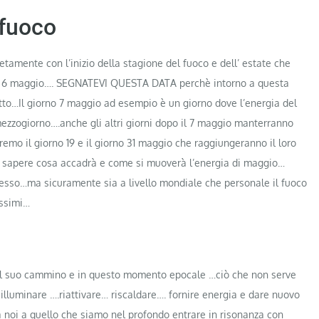
 fuoco
amente con l’inizio della stagione del fuoco e dell’ estate che
iorno 6 maggio…. SEGNATEVI QUESTA DATA perchè intorno a questa
o…Il giorno 7 maggio ad esempio è un giorno dove l’energia del
zzogiorno….anche gli altri giorni dopo il 7 maggio manterranno
remo il giorno 19 e il giorno 31 maggio che raggiungeranno il loro
 sapere cosa accadrà e come si muoverà l’energia di maggio…
resso…ma sicuramente sia a livello mondiale che personale il fuoco
issimi…
sul suo cammino e in questo momento epocale …ciò che non serve
 illuminare ….riattivare… riscaldare…. fornire energia e dare nuovo
 noi a quello che siamo nel profondo entrare in risonanza con