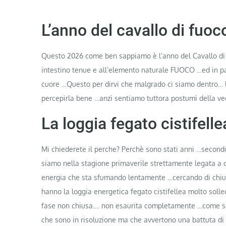
L’anno del cavallo di fuoc
Questo 2026 come ben sappiamo è l’anno del Cavallo di 
intestino tenue e all’elemento naturale FUOCO …ed in par
cuore …Questo per dirvi che malgrado ci siamo dentro… 
percepirla bene …anzi sentiamo tuttora postumi della ve
La loggia fegato cistifelle
Mi chiederete il perche? Perchè sono stati anni …secondo 
siamo nella stagione primaverile strettamente legata a
energia che sta sfumando lentamente …cercando di chiud
hanno la loggia energetica fegato cistifellea molto soll
fase non chiusa…. non esaurita completamente …come se c
che sono in risoluzione ma che avvertono una battuta di