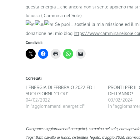
questa energia …che ancora non si sente appieno ma si
Iuliucci ( Cammina nel Sole)
Se puoi .. sostieni la mia missione ed il 
donazione nel mio blog
https://www.camminanelsole.c
Condividi:
Correlati
L’ENERGIA DI FEBBRAIO 2022 ED I
PRONTI PER IL
SUOI GIORNI “CLOU”
DELL’ANNO?
04/02/2022
03/02/2024
In "aggiornamenti energetici"
In "aggiornamen
Categories:
aggiornamenti energetici
,
cammina nel sole
,
consapevole
Tags:
Bazi
,
cavallo di fuoco
,
cistifellea
,
fegato
,
maggio 2026
,
stomac