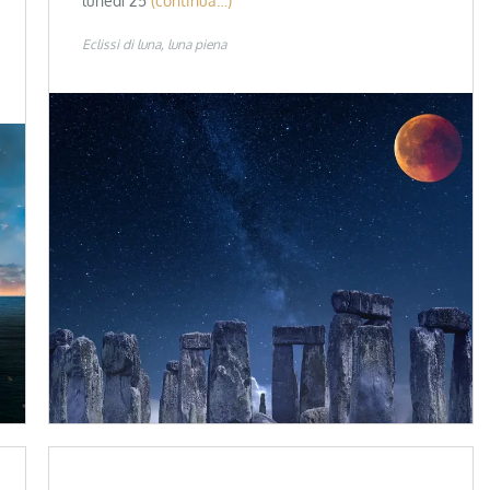
lunedì 25
(continua…)
Eclissi di luna
luna piena