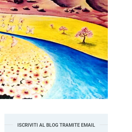
ISCRIVITI AL BLOG TRAMITE EMAIL