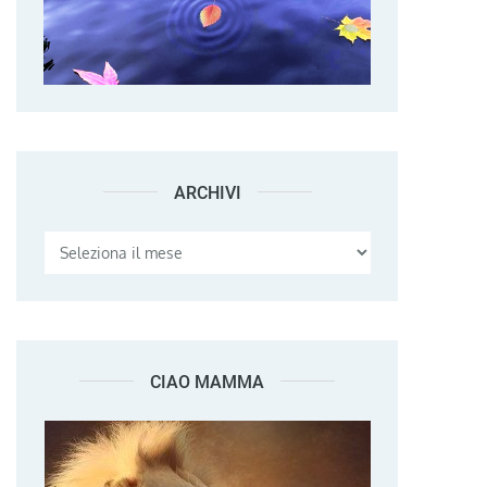
ARCHIVI
Archivi
CIAO MAMMA