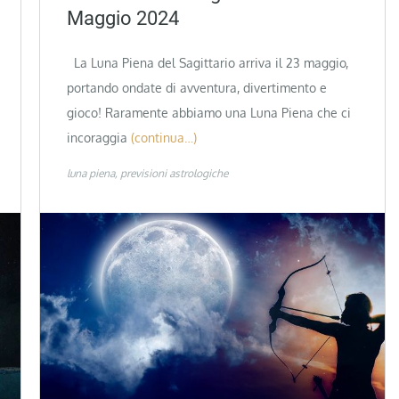
Maggio 2024
La Luna Piena del Sagittario arriva il 23 maggio,
portando ondate di avventura, divertimento e
gioco! Raramente abbiamo una Luna Piena che ci
incoraggia
(continua…)
luna piena
previsioni astrologiche