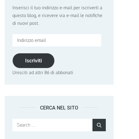
Inserisci il tuo indirizzo e-mail per iscriverti a
questo blog, e ricevere via e-mail le notifiche
di nuovi post.
Indirizzo
email
Iscriviti
Unisciti ad altri 86 di abbonati
CERCA NEL SITO
Search
Search
for: