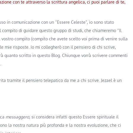
ione con te attraverso la scrittura angelica, ci puoi parlare di te,
messo in comunicazione con un “Essere Celeste”, io sono stato
 il compito di guidare questo gruppo di studi, che chiameremo “Il
Il vostro compito (compito che avete scelto voi prima di venire sulla
le mie risposte. Io mi collegherò con il pensiero di chi scrive,
à quanto scritto in questo Blog. Chiunque vorrà scrivere commenti
.
ta tramite il pensiero telepatico da me a chi scrive. Jezael è un
ica
messaggero
; si considera infatti questo Essere spirituale il
no la nostra natura più profonda e la nostra evoluzione, che ci