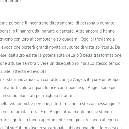
a interiore.
 Alcune persone li incontrano direttamente, di persona o durante
esenza, o li hanno uditi parlare o cantare. Altre ancora li hanno
 scrivono con loro al computer o su quaderni. Oggi ci troviamo a
poca che porterà grandi novità dal punto di vista spirituale. Da
le, dall’altro esiste la potenzialità della più bella trasformazione
zione attuale sembra vivere un disequilibrio, ma allo stesso tempo
sibile, attenta ed evoluta.
 si sta rinnovando. Un contatto con gli Angeli, il quale un tempo
le a tutti coloro i quali lo ricercano, poiché gli Angeli sono più
 non siano mai stati per migliaia di anni.
lla vita di molte persone, e tutti recano lo stesso messaggio: è
 la nostra amata Terra. E gli Angeli attualmente non si stanno
o, in segreto: lo fanno apertamente, con gioia, recando allegria e
‘alzare’ il loro livello vibrazionale, abbandonando il loro pesi e i