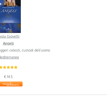
aola Giovetti
Angeli
ggeri celesti, custodi dell’uomo
editerranee
€ 14.5