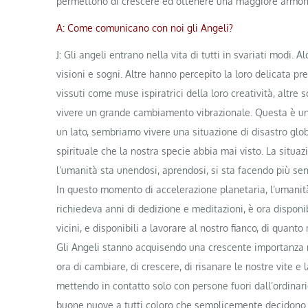
permettono di crescere ed ottenere una maggiore armoni
A: Come comunicano con noi gli Angeli?
J: Gli angeli entrano nella vita di tutti in svariati modi.
visioni e sogni. Altre hanno percepito la loro delicata pr
vissuti come muse ispiratrici della loro creatività, altre
vivere un grande cambiamento vibrazionale. Questa è un’e
un lato, sembriamo vivere una situazione di disastro globa
spirituale che la nostra specie abbia mai visto. La situa
l’umanità sta unendosi, aprendosi, si sta facendo più sen
In questo momento di accelerazione planetaria, l’umanità
richiedeva anni di dedizione e meditazioni, è ora disponibi
vicini, e disponibili a lavorare al nostro fianco, di quanto
Gli Angeli stanno acquisendo una crescente importanza ne
ora di cambiare, di crescere, di risanare le nostre vite e
mettendo in contatto solo con persone fuori dall’ordinari
buone nuove a tutti coloro che semplicemente decidono di 