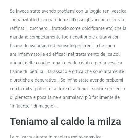
Se invece state avendo problemi con la loggia reni vescica
…innanzitutto bisogna ridurre all’osso gli zuccheri (cereali
raffinati… zucchero …fruttosio come dolcificante etc) che la
mandano completamente fuori equilibrio e aiutarvi con
tisane di uva ursina ed equiseto per i reni …che sono
antiinfiammatorie ed efficaci nel trattamento dei calcoli
urinari, delle coliche renali e delle cistiti e per la vescica
tisane di betulla… tarassaco e ortica che sono altamente
diuretiche e depurative …Se infine state avendo problemi
con la milza potreste soffrire di astenia… sentire un senso
di pienezza e poca fame e ammalarvi più facilmente (le
“influenze ” di maggio)…
Teniamo al caldo la milza
La milza va aiutata in maniera molto semplice …