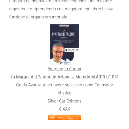
il fegato ha deposto le armi concedendovi una migliore
digestione e riprendendo con maggiore equilibrio la sua
funzione di organo emuntoriale…
Piergiorgio Carlini
La Mappa dei Talenti in Azione – Metodo M.A.T.R.I.C.E.®
Guida Avanzata per avere successo come Counselor
olistico
Silver Cat Editions
€ 49.9