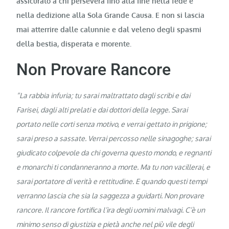
assicurato a chi persevera fino alla fine nella fede e
nella dedizione alla Sola Grande Causa. E non si lascia
mai atterrire dalle calunnie e dal veleno degli spasmi
della bestia, disperata e morente.
Non Provare Rancore
“La rabbia infuria; tu sarai maltrattato dagli scribi e dai
Farisei, dagli alti prelati e dai dottori della legge. Sarai
portato nelle corti senza motivo, e verrai gettato in prigione;
sarai preso a sassate. Verrai percosso nelle sinagoghe; sarai
giudicato colpevole da chi governa questo mondo, e regnanti
e monarchi ti condanneranno a morte. Ma tu non vacillerai, e
sarai portatore di verità e rettitudine. E quando questi tempi
verranno lascia che sia la saggezza a guidarti. Non provare
rancore. Il rancore fortifica l’ira degli uomini malvagi. C’è un
minimo senso di giustizia e pietà anche nel più vile degli