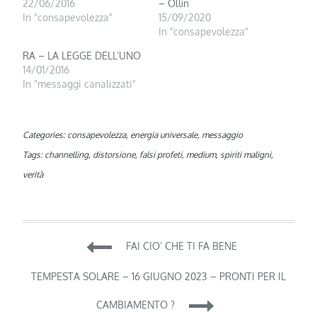
22/06/2016
– Ollìn
In "consapevolezza"
15/09/2020
In "consapevolezza"
RA – LA LEGGE DELL’UNO
14/01/2016
In "messaggi canalizzati"
Categories:
consapevolezza
,
energia universale
,
messaggio
Tags:
channelling
,
distorsione
,
falsi profeti
,
medium
,
spiriti maligni
,
verità
Navigazione
FAI CIO’ CHE TI FA BENE
articoli
TEMPESTA SOLARE – 16 GIUGNO 2023 – PRONTI PER IL
CAMBIAMENTO ?