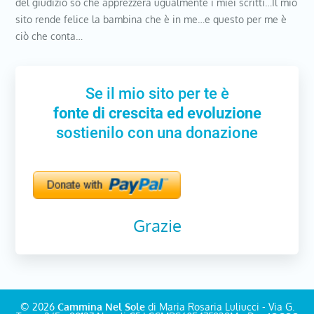
del giudizio so che apprezzerà ugualmente i miei scritti…Il mio
sito rende felice la bambina che è in me…e questo per me è
ciò che conta…
Se il mio sito per te è
fonte di crescita ed evoluzione
sostienilo con una donazione
Grazie
© 2026
Cammina Nel Sole
di Maria Rosaria Luliucci - Via G.