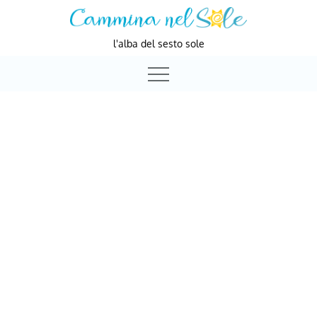
Skip
to
l'alba del sesto sole
content