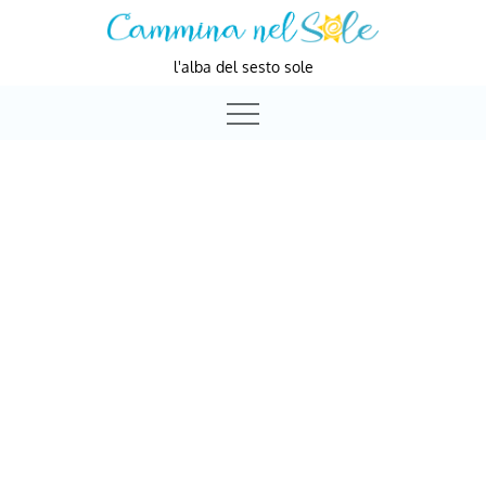
Skip
to
l'alba del sesto sole
content