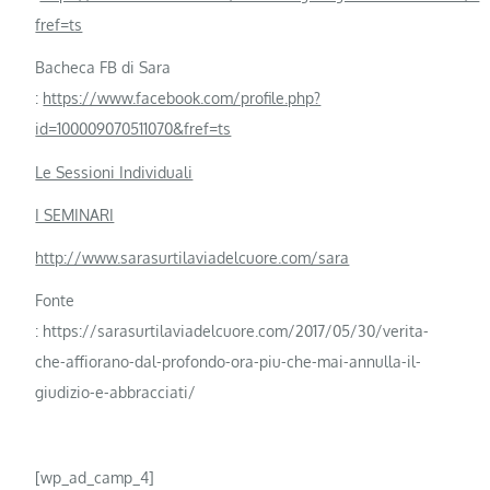
fref=ts
Bacheca FB di Sara
:
https://www.facebook.com/profile.php?
id=100009070511070&fref=ts
Le Sessioni Individuali
I SEMINARI
http://www.sarasurtilaviadelcuore.com/sara
Fonte
: https://sarasurtilaviadelcuore.com/2017/05/30/verita-
che-affiorano-dal-profondo-ora-piu-che-mai-annulla-il-
giudizio-e-abbracciati/
[wp_ad_camp_4]