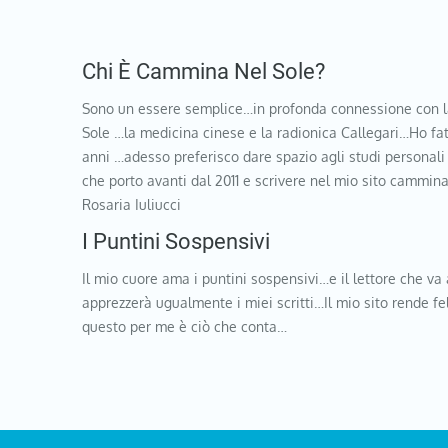
Chi È Cammina Nel Sole?
Sono un essere semplice…in profonda connessione con l
Sole …la medicina cinese e la radionica Callegari…Ho fat
anni …adesso preferisco dare spazio agli studi personali
che porto avanti dal 2011 e scrivere nel mio sito cammi
Rosaria Iuliucci
I Puntini Sospensivi
Il mio cuore ama i puntini sospensivi…e il lettore che va 
apprezzerà ugualmente i miei scritti…Il mio sito rende f
questo per me è ciò che conta…