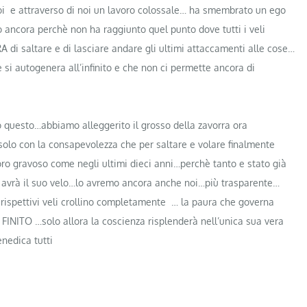
noi e attraverso di noi un lavoro colossale… ha smembrato un ego
o ancora perchè non ha raggiunto quel punto dove tutti i veli
RA di saltare e di lasciare andare gli ultimi attaccamenti alle cose…
si autogenera all’infinito e che non ci permette ancora di
io questo…abbiamo alleggerito il grosso della zavorra ora
 solo con la consapevolezza che per saltare e volare finalmente
o gravoso come negli ultimi dieci anni…perchè tanto e stato già
a avrà il suo velo…lo avremo ancora anche noi…più trasparente…
rispettivi veli crollino completamente … la paura che governa
INITO …solo allora la coscienza risplenderà nell’unica sua vera
nedica tutti