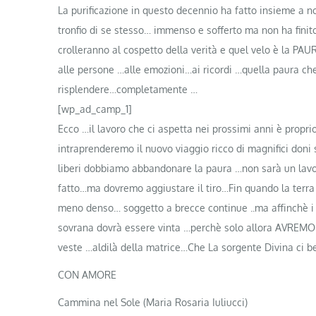
La purificazione in questo decennio ha fatto insieme a 
tronfio di se stesso… immenso e sofferto ma non ha finit
crolleranno al cospetto della verità e quel velo è la PAU
alle persone …alle emozioni…ai ricordi …quella paura che 
risplendere…completamente …
[wp_ad_camp_1]
Ecco …il lavoro che ci aspetta nei prossimi anni è propr
intraprenderemo il nuovo viaggio ricco di magnifici doni
liberi dobbiamo abbandonare la paura …non sarà un lavor
fatto…ma dovremo aggiustare il tiro…Fin quando la terr
meno denso… soggetto a brecce continue ..ma affinchè i 
sovrana dovrà essere vinta …perchè solo allora AVREMO F
veste …aldilà della matrice…Che La sorgente Divina ci be
CON AMORE
Cammina nel Sole (Maria Rosaria Iuliucci)