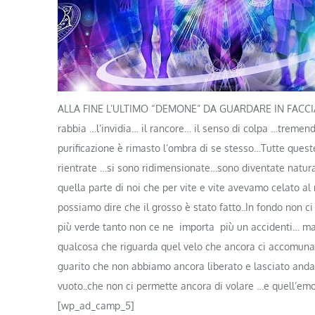
ALLA FINE L’ULTIMO “DEMONE” DA GUARDARE IN FACCIA S
rabbia …l’invidia… il rancore… il senso di colpa …tremende
purificazione è rimasto l’ombra di se stesso…Tutte ques
rientrate …si sono ridimensionate…sono diventate natura
quella parte di noi che per vite e vite avevamo celato 
possiamo dire che il grosso è stato fatto..In fondo non 
più verde tanto non ce ne importa più un accidenti… ma 
qualcosa che riguarda quel velo che ancora ci accomuna
guarito che non abbiamo ancora liberato e lasciato andar
vuoto..che non ci permette ancora di volare …e quell’e
[wp_ad_camp_5]