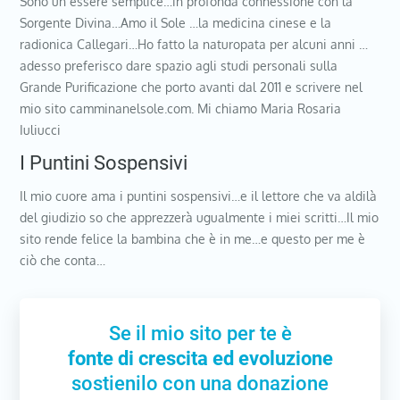
Sono un essere semplice…in profonda connessione con la
Sorgente Divina…Amo il Sole …la medicina cinese e la
radionica Callegari…Ho fatto la naturopata per alcuni anni …
adesso preferisco dare spazio agli studi personali sulla
Grande Purificazione che porto avanti dal 2011 e scrivere nel
mio sito camminanelsole.com. Mi chiamo Maria Rosaria
Iuliucci
I Puntini Sospensivi
Il mio cuore ama i puntini sospensivi…e il lettore che va aldilà
del giudizio so che apprezzerà ugualmente i miei scritti…Il mio
sito rende felice la bambina che è in me…e questo per me è
ciò che conta…
Se il mio sito per te è
fonte di crescita ed evoluzione
sostienilo con una donazione