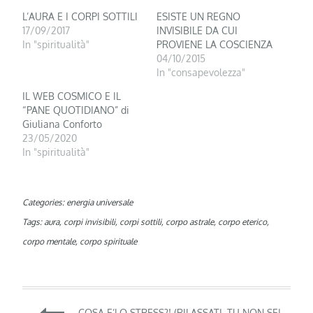
L’AURA E I CORPI SOTTILI
ESISTE UN REGNO
17/09/2017
INVISIBILE DA CUI
In "spiritualità"
PROVIENE LA COSCIENZA
04/10/2015
In "consapevolezza"
IL WEB COSMICO E IL
“PANE QUOTIDIANO” di
Giuliana Conforto
23/05/2020
In "spiritualità"
Categories:
energia universale
Tags:
aura
,
corpi invisibili
,
corpi sottili
,
corpo astrale
,
corpo eterico
,
corpo mentale
,
corpo spirituale
Navigazione
COSA E’LO STRESS?! (RILASSATI, TU NON SEI