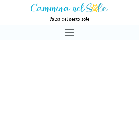
Skip
to
l'alba del sesto sole
content