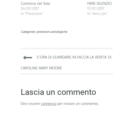
Cammina nel Sole
FARE SILENZIO 
26/07/2017
17/07/2017
In "Previsioni"
In "terra yin"
Categories:
previsioni astrologiche
Navigazione
E’ORA DI GUARDARE IN FACCIA LA VERITA’ DI
articoli
CAROLINE MARY MOORE
Lascia un commento
Devi essere
connesso
per inviare un commento.