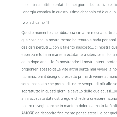
le sue basi sottili o enfatiche nei giorni del solstizio 
l’energia cosmica in questo ultimo decennio ed è quello
[wp_ad_camp_1]
Questo momento che abbraccia circa tre mesi a partire 
qualcosa che la nostra mente ha tenuto a bada per anni e
desideri perduti … con il talento nascosto… ci mostra qu
essenza e lo fa in maniera eclatante o silenziosa …lo fa 
galla dopo anni… lo fa mostrandoci i nostri intenti profo
prigionieri spesso delle vite altrui senza mai vivere la no
illuminazioni il disegno prescelto prima di venire al mon
seme nascosto che preme di uscire sempre di più allo s
soprattutto in questi giorni a cavallo delle due eclissi…pe
anni accecata dal nostro ego e chiederà di essere ricon
nostro risveglio anche in maniera dolorosa ma lo farà
AMORE da riscoprire finalmente per se stessi…e per que