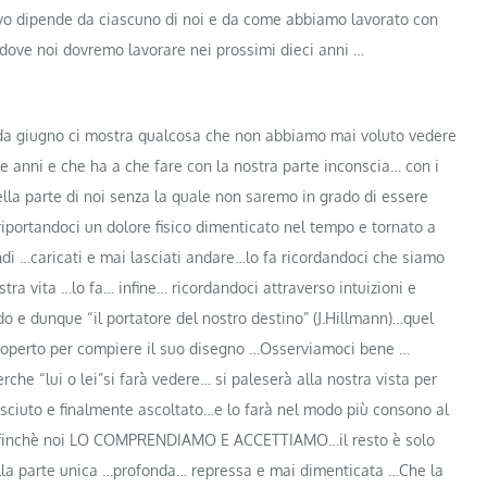
estivo dipende da ciascuno di noi e da come abbiamo lavorato con
 dove noi dovremo lavorare nei prossimi dieci anni …
da giugno ci mostra qualcosa che non abbiamo mai voluto vedere
 anni e che ha a che fare con la nostra parte inconscia… con i
ella parte di noi senza la quale non saremo in grado di essere
riportandoci un dolore fisico dimenticato nel tempo e tornato a
ndi …caricati e mai lasciati andare…lo fa ricordandoci che siamo
stra vita …lo fa… infine… ricordandoci attraverso intuizioni e
do e dunque “il portatore del nostro destino” (J.Hillmann)…quel
coperto per compiere il suo disegno …Osserviamoci bene …
rche “lui o lei”si farà vedere… si paleserà alla nostra vista per
osciuto e finalmente ascoltato…e lo farà nel modo più consono al
 affinchè noi LO COMPRENDIAMO E ACCETTIAMO…il resto è solo
lla parte unica …profonda… repressa e mai dimenticata …Che la