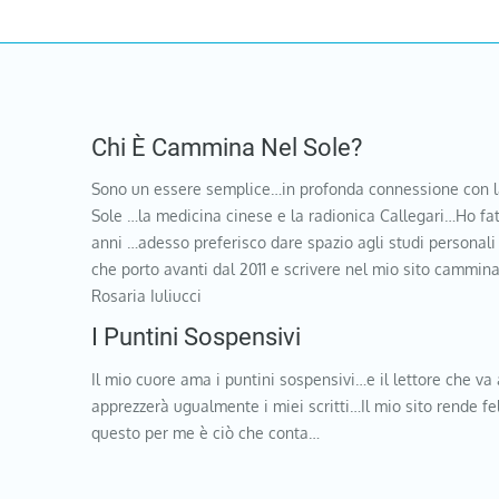
Chi È Cammina Nel Sole?
Sono un essere semplice…in profonda connessione con l
Sole …la medicina cinese e la radionica Callegari…Ho fat
anni …adesso preferisco dare spazio agli studi personali
che porto avanti dal 2011 e scrivere nel mio sito cammi
Rosaria Iuliucci
I Puntini Sospensivi
Il mio cuore ama i puntini sospensivi…e il lettore che va 
apprezzerà ugualmente i miei scritti…Il mio sito rende f
questo per me è ciò che conta…