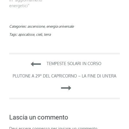
energetici"
Categories:
ascensione
,
energia universale
Tags:
apocalisse
,
cieli
,
terra
Navigazione
TEMPESTE SOLARI IN CORSO
articoli
PLUTONE A 29° DEL CAPRICORNO – LA FINE DI UN’ERA
Lascia un commento
Devi essere
connesso
per inviare un commento.