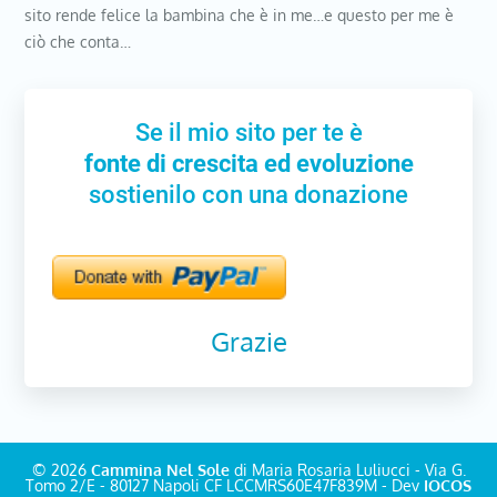
sito rende felice la bambina che è in me…e questo per me è
ciò che conta…
Se il mio sito per te è
fonte di crescita ed evoluzione
sostienilo con una donazione
Grazie
© 2026
Cammina Nel Sole
di Maria Rosaria Luliucci - Via G.
Tomo 2/E - 80127 Napoli CF LCCMRS60E47F839M - Dev
IOCOS