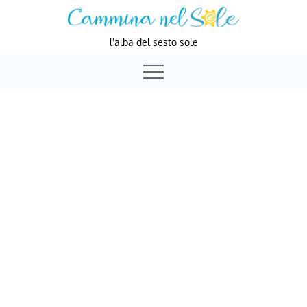
Skip
to
l'alba del sesto sole
content