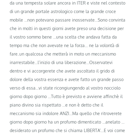
da una tempesta solare ancora in ITER e viste nel contesto
di un grande portale astrologico come la grande croce
mobile …non potevano passare inosservate…Sono convinta
che in molti in questi giorni avete p
reso una decisione per
il vostro sommo bene …una scelta che andava fatta da
tempo ma che non avevate ne la forza… ne la volontà di
fare..un qualcosa che metterà in moto un meccanismo
inarrestabile…l’inizio di una liberazione…Osservatevi
dentro e vi accorgerete che avete ascoltato il grido di
dolore della vostra essenza e avete fatto un grande passo
verso di essa…vi state ricongiungendo al vostro nocciolo
giorno dopo giorno …Tutto è previsto e avviene affinchè il
piano divino sia rispettato …e non è detto che il
meccanismo sia indolore ANZI…Ma quello che ritroverete
giorno dopo giorno ha un profumo dimenticato …anelato …
desiderato un profumo che si chiama LIBERTA’…E voi come