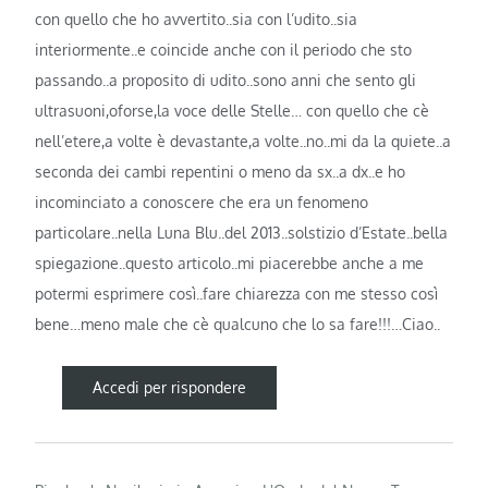
con quello che ho avvertito..sia con l’udito..sia
interiormente..e coincide anche con il periodo che sto
passando..a proposito di udito..sono anni che sento gli
ultrasuoni,oforse,la voce delle Stelle… con quello che cè
nell’etere,a volte è devastante,a volte..no..mi da la quiete..a
seconda dei cambi repentini o meno da sx..a dx..e ho
incominciato a conoscere che era un fenomeno
particolare..nella Luna Blu..del 2013..solstizio d’Estate..bella
spiegazione..questo articolo..mi piacerebbe anche a me
potermi esprimere così..fare chiarezza con me stesso così
bene…meno male che cè qualcuno che lo sa fare!!!…Ciao..
Accedi per rispondere