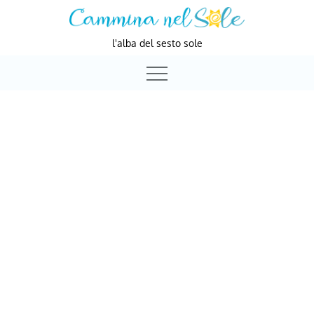
Skip
to
l'alba del sesto sole
content