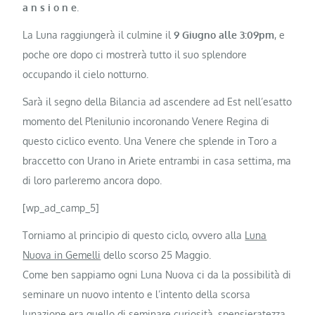
a n s i o n e
.
La Luna raggiungerà il culmine il
9 Giugno alle 3:09pm
, e
poche ore dopo ci mostrerà tutto il suo splendore
occupando il cielo notturno.
Sarà il segno della Bilancia ad ascendere ad Est nell’esatto
momento del Plenilunio incoronando Venere Regina di
questo ciclico evento. Una Venere che splende in Toro a
braccetto con Urano in Ariete entrambi in casa settima, ma
di loro parleremo ancora dopo.
[wp_ad_camp_5]
Torniamo al principio di questo ciclo, ovvero alla
Luna
Nuova in Gemelli
dello scorso 25 Maggio.
Come ben sappiamo ogni Luna Nuova ci da la possibilità di
seminare un nuovo intento e l’intento della scorsa
lunazione era quello di seminare curiosità, spensieratezza