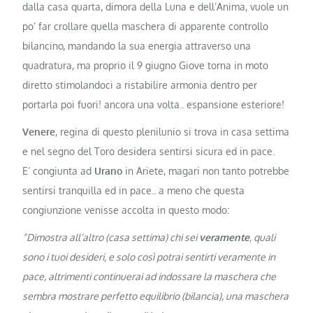
dalla casa quarta, dimora della Luna e dell’Anima, vuole un
po’ far crollare quella maschera di apparente controllo
bilancino, mandando la sua energia attraverso una
quadratura, ma proprio il 9 giugno Giove torna in moto
diretto stimolandoci a ristabilire armonia dentro per
portarla poi fuori! ancora una volta.. espansione esteriore!
Venere
, regina di questo plenilunio si trova in casa settima
e nel segno del Toro desidera sentirsi sicura ed in pace.
E’ congiunta ad
Urano
in Ariete, magari non tanto potrebbe
sentirsi tranquilla ed in pace.. a meno che questa
congiunzione venisse accolta in questo modo:
“Dimostra all’altro (casa settima) chi sei
veramente
, quali
sono i tuoi desideri, e solo così potrai sentirti veramente in
pace, altrimenti continuerai ad indossare la maschera che
sembra mostrare perfetto equilibrio (bilancia), una maschera