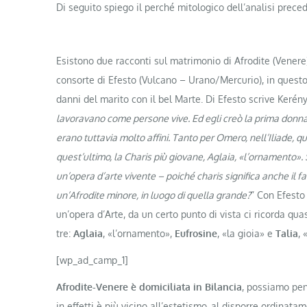
Di seguito spiego il perché mitologico dell’analisi prece
Esistono due racconti sul matrimonio di Afrodite (Venere), 
consorte di Efesto (Vulcano – Urano/Mercurio), in quest
danni del marito con il bel Marte. Di Efesto scrive Kerény
lavoravano come persone vive. Ed egli creò la prima donna
erano tuttavia molto affini. Tanto per Omero, nell’Iliade, q
quest’ultimo, la Charis più giovane, Aglaia, «l’ornamento». S
un’opera d’arte vivente – poiché charis significa anche il 
un’Afrodite minore, in luogo di quella grande?
” Con Efest
un’opera d’Arte, da un certo punto di vista ci ricorda qua
tre:
Aglaia
, «l’ornamento»,
Eufrosine
, «la gioia» e
Talia
, 
[wp_ad_camp_1]
Afrodite-Venere è domiciliata in Bilancia
, possiamo pe
in effetti è più vicino all’estetismo, al disporre ordinata