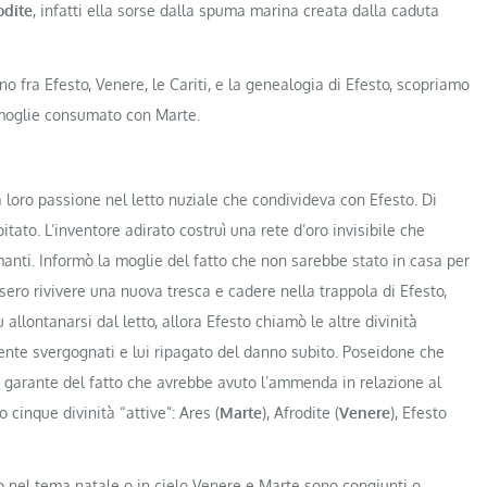
odite
, infatti ella sorse dalla spuma marina creata dalla caduta
o fra Efesto, Venere, le Cariti, e la genealogia di Efesto, scopriamo
 moglie consumato con Marte.
loro passione nel letto nuziale che condivideva con Efesto. Di
tato. L’inventore adirato costruì una rete d’oro invisibile che
anti. Informò la moglie del fatto che non sarebbe stato in casa per
ssero rivivere una nuova tresca e cadere nella trappola di Efesto,
 allontanarsi dal letto, allora Efesto chiamò le altre divinità
ente svergognati e lui ripagato del danno subito. Poseidone che
ece garante del fatto che avrebbe avuto l’ammenda in relazione al
 cinque divinità “attive”: Ares (
Marte
), Afrodite (
Venere
), Efesto
 nel tema natale o in cielo Venere e Marte sono congiunti o