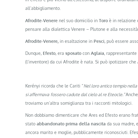
all’abbigliamento.
Afrodite-Venere
nel suo domicilio in
Toro
è in relazione
pensare alla dialettica Venere – Plutone e alla necessità
Afrodite-Venere,
in esaltazione in
Pesci
, può essere ass
Dunque,
Efesto
, era
sposato
con
Aglaia
, rappresentante 
(l’inventore) da cui Afrodite è nata. Si può ipotizzare che
Kerényi ricorda che le Cariti “
Nel loro antico tempio nella
si affermava
fossero cadute dal cielo al re Eteocle.”
Anche 
troviamo un’altra somiglianza tra i racconti mitologici.
Non dobbiamo dimenticare che Ares ed Efesto erano fratell
stato
abbandonato prima della nascita
da sua madre, e
ancora marito e moglie, pubblicamente riconosciuti. Efes