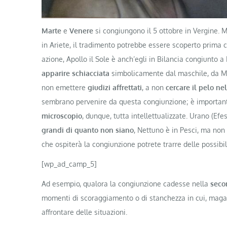
Marte
e
Venere
si congiungono il 5 ottobre in Vergine. 
in Ariete, il tradimento potrebbe essere scoperto prima 
azione, Apollo il Sole è anch’egli in Bilancia congiunto 
apparire schiacciata
simbolicamente dal maschile, da M
non emettere
giudizi affrettati
, a non
cercare il pelo ne
sembrano pervenire da questa congiunzione; è importan
microscopio
, dunque, tutta intellettualizzate. Urano (E
grandi di quanto non siano
, Nettuno è in Pesci, ma non
che ospiterà la congiunzione potrete trarre delle possibil
[wp_ad_camp_5]
Ad esempio, qualora la congiunzione cadesse nella
seco
momenti di scoraggiamento o di stanchezza in cui, magari
affrontare delle situazioni.