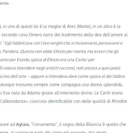
dente.
in uno di questi lei è la moglie di Ares (Marte), in un altro è la
o secondo caso Omero narra del tradimento della dea dell’amore ai
i “
Egli fabbricava con l’oro vergini che si muovevano, pensavano e
, Pandora. Questa non ebbe Efesto per marito, ma esseri che gli
uanto per Esiodo, sposa di Efesto era una Carite: per
i voleva intendere negli antichi racconti, noti ancora a quei poeti,
fascino dell’arte – oppure si intendeva dare come sposa al dio fabbro
o dunque troviamo sempre come compagna una donna splendida,
si Eva nata da Adamo grazie all’intervento divino. Le Cariti erano
«l’abbondanza», ciascuna identificabile con delle qualità di Afrodite.
nsare ad
Aglaia
, “l’ornamento”, il segno della Bilancia è quello che
mente, al coprire le parti del corpo più esposte, alla moda,