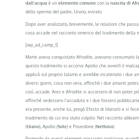
dall’acqua
è un
elemento comune
con la
nascita di Afr
dello sperma del padre, Urano, evirato.
Dopo aver analizzato, brevemente, le relazioni che passan
cosa accade nel racconto omerico del tradimento della
[wp_ad_camp_1]
Marte aveva conquistato Afrodite, avevano consumato la 
questo tradimento si accorse Apollo che avvertì il malcapi
applicò sul proprio talamo e avrebbe incatenato i due am
diversi giorni, cosa non vera, affinché i due amanti pote
così, accade. Ares e Afrodite si accorsero di non poter più
affinché vedessero l’accaduto e i due fossero pubblicam
era presente, anche lui, pregò Efesto di liberarli e si f
tradimento da cui era stato colpito. Nel racconto abbiamo
(
Urano
), Apollo (
Sole
) e Poseidone (
Nettuno
).
Partendo da questi elementi possiamo ipotizzare, quando