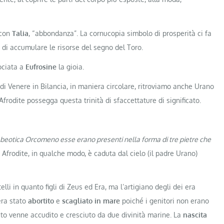
 con
Talia
, “abbondanza”. La cornucopia simbolo di prosperità ci fa
 di accumulare le risorse del segno del Toro.
ociata a
Eufrosine
la gioia.
di Venere in Bilancia, in maniera circolare, ritroviamo anche Urano
 Afrodite possegga questa trinità di sfaccettature di significato.
 beotica Orcomeno esse erano presenti nella forma di tre pietre che
Afrodite, in qualche modo, è caduta dal cielo (il padre Urano)
i in quanto figli di Zeus ed Era, ma l’artigiano degli dei era
ra stato
abortito
e
scagliato in mare
poiché i genitori non erano
to venne accudito e cresciuto da due divinità marine. La
nascita