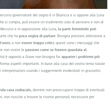
Mercurio governatore del segno è in Bilancia e si oppone alla Luna
che si compia, può essere un tradimento solo di pensiero e non di
a Mercurio e in opposizione alla Luna,
la parte femminile può
arte che ha
poca voglia di parlare
. Bisogna prestare attenzione a
ll’uovo
, a non
essere troppo critici
, questi sono i messaggi che
te non vivere le
passioni come se fossero guardata al
festo) è opposto a Giove non bisogna far
apparire i problemi più
 forma aspetti importanti. In base alla casa del vostro tema natale
i interpretazioni usando i suggerimenti evidenziati in grassetto.
nda casa zodiacale,
dovrete non preoccuparvi troppo di eventuali
, non riuscite a trovare le risorse personali necessarie per