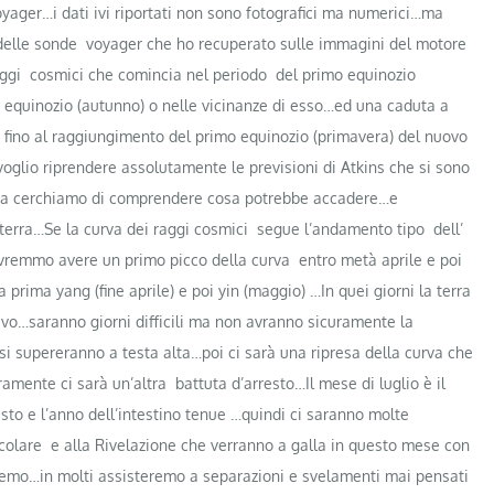
voyager…i dati ivi riportati non sono fotografici ma numerici…ma
i delle sonde voyager che ho recuperato sulle immagini del motore
aggi cosmici che comincia nel periodo del primo equinozio
 equinozio (autunno) o nelle vicinanze di esso…ed una caduta a
 fino al raggiungimento del primo equinozio (primavera) del nuovo
glio riprendere assolutamente le previsioni di Atkins che si sono
a …ma cerchiamo di comprendere cosa potrebbe accadere…e
terra…Se la curva dei raggi cosmici segue l’andamento tipo dell’
remmo avere un primo picco della curva entro metà aprile e poi
a prima yang (fine aprile) e poi yin (maggio) …In quei giorni la terra
itivo…saranno giorni difficili ma non avranno sicuramente la
si supereranno a testa alta…poi ci sarà una ripresa della curva che
uramente ci sarà un’altra battuta d’arresto…Il mese di luglio è il
to e l’anno dell’intestino tenue …quindi ci saranno molte
icolare e alla Rivelazione che verranno a galla in questo mese con
emo…in molti assisteremo a separazioni e svelamenti mai pensati