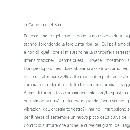
di Cammina nel Sole
Ed ecco che i raggi cosmici dopo la notevole caduta a pi
stanno riprendendo la loro lenta risalita…Qui parliamo di 
e non di quelli che si misurano nella stratosfera terrest
intensificazione/
…perchè questi … invece… mostrano rispe
Dunque dopo 6 mesi dove abbiamo assistito giorno per g
mese di settembre 2015 vette mai contemplate ecco che 
cambiamento di rotta e tutto lo scenario cambia…i raggi 
Atkins di turno
http://camminanelsole.com/lo-spostament
dott-simon-atkins/
…( ricordate quando l’anno scorso que
vibrazioni dell energia terrestre?)…ma ho l’impressione
per il mese di settembre un nuovo picco della curva dei
Comincio a intuire che anche le curve dei grafici dei r