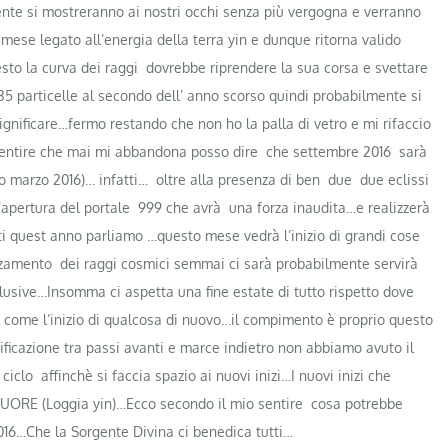
mente si mostreranno ai nostri occhi senza più vergogna e verranno
 mese legato all’energia della terra yin e dunque ritorna valido
sto la curva dei raggi dovrebbe riprendere la sua corsa e svettare
5 particelle al secondo dell’ anno scorso quindi probabilmente si
nificare…fermo restando che non ho la palla di vetro e mi rifaccio
 sentire che mai mi abbandona posso dire che settembre 2016 sarà
o marzo 2016)… infatti… oltre alla presenza di ben due due eclissi
’apertura del portale 999 che avrà una forza inaudita…e realizzerà
ti quest anno parliamo …questo mese vedrà l’inizio di grandi cose
alzamento dei raggi cosmici semmai ci sarà probabilmente servirà
clusive…Insomma ci aspetta una fine estate di tutto rispetto dove
 come l’inizio di qualcosa di nuovo…il compimento è proprio questo
rificazione tra passi avanti e marce indietro non abbiamo avuto il
o affinchè si faccia spazio ai nuovi inizi…I nuovi inizi che
 CUORE (Loggia yin)…Ecco secondo il mio sentire cosa potrebbe
016…Che la Sorgente Divina ci benedica tutti…