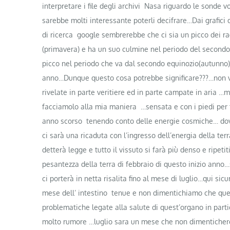
interpretare i file degli archivi Nasa riguardo le sonde 
sarebbe molti interessante poterli decifrare…Dai grafic
di ricerca google sembrerebbe che ci sia un picco dei r
(primavera) e ha un suo culmine nel periodo del secondo
picco nel periodo che va dal secondo equinozio(autunno)
anno…Dunque questo cosa potrebbe significare???…non vo
rivelate in parte veritiere ed in parte campate in ari
facciamolo alla mia maniera …sensata e con i piedi per 
anno scorso tenendo conto delle energie cosmiche… dov
ci sarà una ricaduta con l’ingresso dell’energia della terr
detterà legge e tutto il vissuto si farà più denso e ripet
pesantezza della terra di febbraio di questo inizio anno…
ci porterà in netta risalita fino al mese di luglio…qui sic
mese dell’ intestino tenue e non dimentichiamo che ques
problematiche legate alla salute di quest’organo in part
molto rumore …luglio sara un mese che non dimenticher