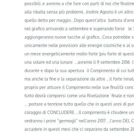
possibili..e avremo a che fare con parti di noi che final
alla ribalta senza più problemi…Inoltre Agosto è un altro
quello detto per maggio…Dopo quest’altra battuta d’arre
nel grafico arrivando a settembre e superando forse le 3
aggiungeranno nuove tacche al grafico…Cosa potrebbe sig
unicamente nelle previsioni alle energie cosmiche e al
un mese energeticamente molto forte (piu forte di quest
una solare ed una lunare ….avremo il 9 settembre 2016 l
durante e dopo la sua apertura il Compimento di cui tut
ma anche la fine e la separazione da altre …il forte inn
proprio per attuare il Compimento nelle sue finalità con
tutto dovrà compiersi come una Rivelazione finale e non
… portare a termine tutto quello che in questi anni di pu
coraggio di CONCLUDERE …Il compimento è chiudere un cicl
vedranno i primi “germogli” nell’anno 2017 …l’anno DEL
accadere in questi mesi che ci separano da settembre 2