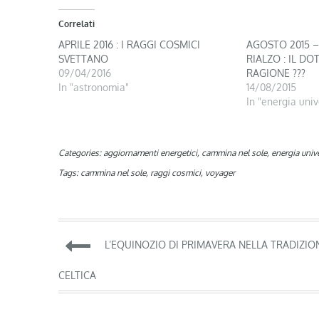
Correlati
APRILE 2016 : I RAGGI COSMICI
AGOSTO 2015 –
SVETTANO
RIALZO : IL DO
09/04/2016
RAGIONE ???
In "astronomia"
14/08/2015
In "energia univ
Categories:
aggiornamenti energetici
,
cammina nel sole
,
energia univ
Tags:
cammina nel sole
,
raggi cosmici
,
voyager
Navigazione
L’EQUINOZIO DI PRIMAVERA NELLA TRADIZIO
articoli
CELTICA