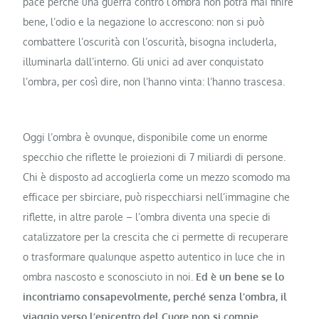
pace perché una guerra contro l’ombra non potrà mai finire
bene, l’odio e la negazione lo accrescono: non si può
combattere l’oscurità con l’oscurità, bisogna includerla,
illuminarla dall’interno. Gli unici ad aver conquistato
l’ombra, per così dire, non l’hanno vinta: l’hanno trascesa.
Oggi l’ombra è ovunque, disponibile come un enorme
specchio che riflette le proiezioni di 7 miliardi di persone.
Chi è disposto ad accoglierla come un mezzo scomodo ma
efficace per sbirciare, può rispecchiarsi nell’immagine che
riflette, in altre parole – l’ombra diventa una specie di
catalizzatore per la crescita che ci permette di recuperare
o trasformare qualunque aspetto autentico in luce che in
ombra nascosto e sconosciuto in noi.
Ed è un bene se lo
incontriamo consapevolmente, perché senza l’ombra, il
viaggio verso l’epicentro del Cuore non si compie,