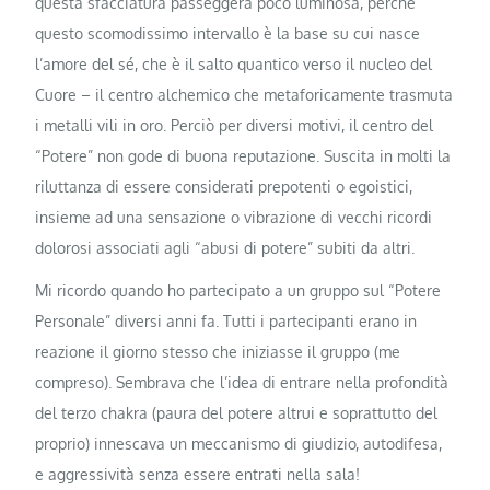
questa sfacciatura passeggera poco luminosa, perché
questo scomodissimo intervallo è la base su cui nasce
l’amore del sé, che è il salto quantico verso il nucleo del
Cuore – il centro alchemico che metaforicamente trasmuta
i metalli vili in oro. Perciò per diversi motivi, il centro del
“Potere” non gode di buona reputazione. Suscita in molti la
riluttanza di essere considerati prepotenti o egoistici,
insieme ad una sensazione o vibrazione di vecchi ricordi
dolorosi associati agli “abusi di potere” subiti da altri.
Mi ricordo quando ho partecipato a un gruppo sul “Potere
Personale” diversi anni fa. Tutti i partecipanti erano in
reazione il giorno stesso che iniziasse il gruppo (me
compreso). Sembrava che l’idea di entrare nella profondità
del terzo chakra (paura del potere altrui e soprattutto del
proprio) innescava un meccanismo di giudizio, autodifesa,
e aggressività senza essere entrati nella sala!