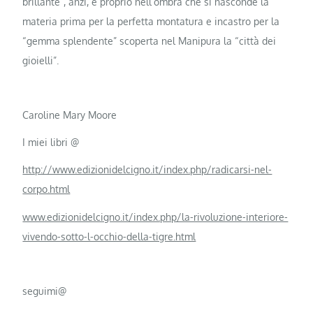
brillante”, anzi, è proprio nell’ombra che si nasconde la
materia prima per la perfetta montatura e incastro per la
“gemma splendente” scoperta nel Manipura la “città dei
gioielli”.
Caroline Mary Moore
I miei libri @
http://www.edizionidelcigno.it/index.php/radicarsi-nel-
corpo.html
www.edizionidelcigno.it/index.php/la-rivoluzione-interiore-
vivendo-sotto-l-occhio-della-tigre.html
seguimi@