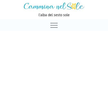
Skip
to
l'alba del sesto sole
content