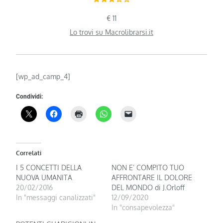
€ 11
Lo trovi su Macrolibrarsi.it
[wp_ad_camp_4]
Condividi:
Correlati
I 5 CONCETTI DELLA
NON E’ COMPITO TUO
NUOVA UMANITA
AFFRONTARE IL DOLORE
20/02/2016
DEL MONDO di J.Orloff
In "messaggi canalizzati"
12/09/2020
In "consapevolezza"