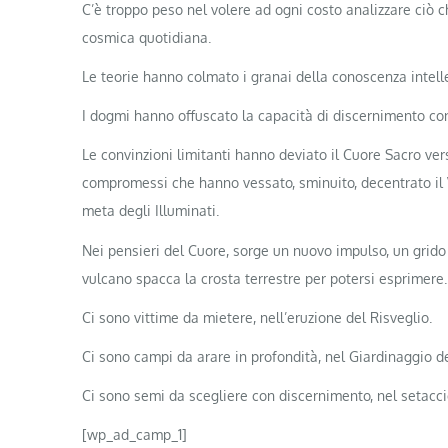
C’è troppo peso nel volere ad ogni costo analizzare ciò 
cosmica quotidiana.
Le teorie hanno colmato i granai della conoscenza intell
I dogmi hanno offuscato la capacità di discernimento conf
Le convinzioni limitanti hanno deviato il Cuore Sacro ve
compromessi che hanno vessato, sminuito, decentrato il 
meta degli Illuminati.
Nei pensieri del Cuore, sorge un nuovo impulso, un grid
vulcano spacca la crosta terrestre per potersi esprimere.
Ci sono vittime da mietere, nell’eruzione del Risveglio.
Ci sono campi da arare in profondità, nel Giardinaggio d
Ci sono semi da scegliere con discernimento, nel setaccio
[wp_ad_camp_1]