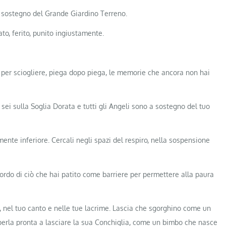
a sostegno del Grande Giardino Terreno.
ato, ferito, punito ingiustamente.
do per sciogliere, piega dopo piega, le memorie che ancora non hai
 sei sulla Soglia Dorata e tutti gli Angeli sono a sostegno del tuo
ente inferiore. Cercali negli spazi del respiro, nella sospensione
cordo di ciò che hai patito come barriere per permettere alla paura
e, nel tuo canto e nelle tue lacrime. Lascia che sgorghino come un
perla pronta a lasciare la sua Conchiglia, come un bimbo che nasce