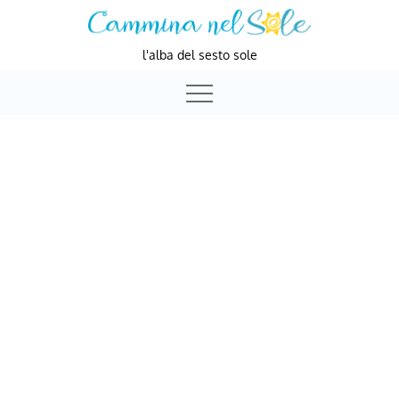
Skip
to
l'alba del sesto sole
content