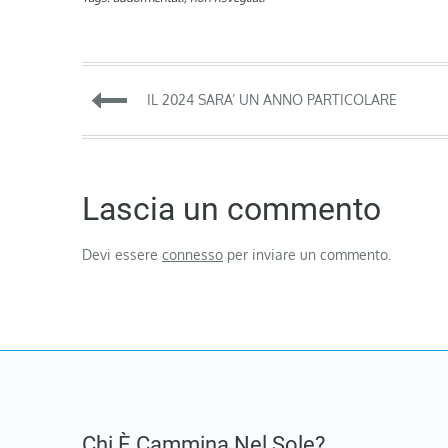
Navigazione
IL 2024 SARA’ UN ANNO PARTICOLARE
articoli
Lascia un commento
Devi essere
connesso
per inviare un commento.
Chi È Cammina Nel Sole?