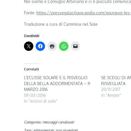
Noi siamo il Consiglio Arturiano e ci è piaciuto comunica
Fonte :
https://pressegalactique.podia.com/pourquoi-les-
Traduzione a cura di Cammina nel Sole
Condividi:
Correlati
L’ECLISSE SOLARE E IL RISVEGLIO
SE SCEGLI DI
DELLA BELLA ADDORMENTATA – 9
RISVEGLIATA
MARZO 2016
20/11/2017
09/03/2016
In "Amore"
In "eclissi di sole"
Categories:
messaggi canalizzati
Tags:
addormentati
,
non risvegliati