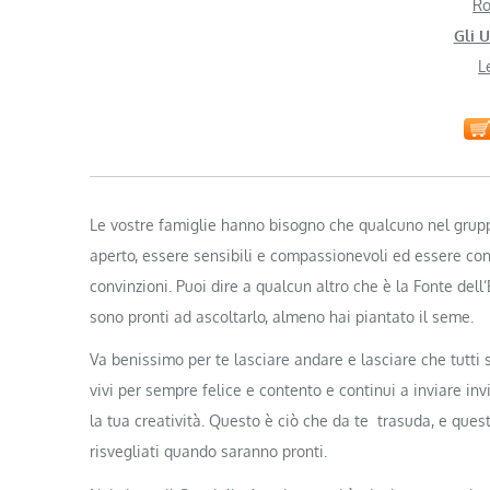
Ro
Gli U
L
Le vostre famiglie hanno bisogno che qualcuno nel grupp
aperto, essere sensibili e compassionevoli ed essere cons
convinzioni. Puoi dire a qualcun altro che è la Fonte dell’
sono pronti ad ascoltarlo, almeno hai piantato il seme.
Va benissimo per te lasciare andare e lasciare che tut
vivi per sempre felice e contento e continui a inviare invi
la tua creatività. Questo è ciò che da te trasuda, e ques
risvegliati quando saranno pronti.