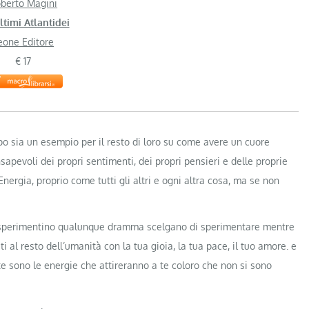
berto Magini
ltimi Atlantidei
eone Editore
€ 17
o sia un esempio per il resto di loro su come avere un cuore
apevoli dei propri sentimenti, dei propri pensieri e delle proprie
Energia, proprio come tutti gli altri e ogni altra cosa, ma se non
ti sperimentino qualunque dramma scelgano di sperimentare mentre
ti al resto dell’umanità con la tua gioia, la tua pace, il tuo amore. e
te sono le energie che attireranno a te coloro che non si sono