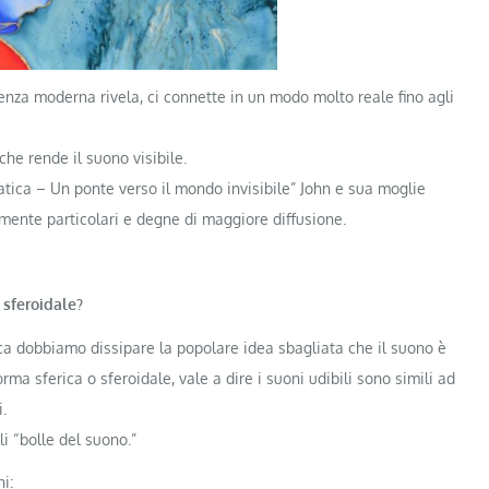
enza moderna rivela, ci connette in un modo molto reale fino agli
he rende il suono visibile.
matica – Un ponte verso il mondo invisibile” John e sua moglie
mente particolari e degne di maggiore diffusione.
 sferoidale?
ica dobbiamo dissipare la popolare idea sbagliata che il suono è
forma sferica o sferoidale, vale a dire i suoni udibili sono simili ad
.
i “bolle del suono.”
i: