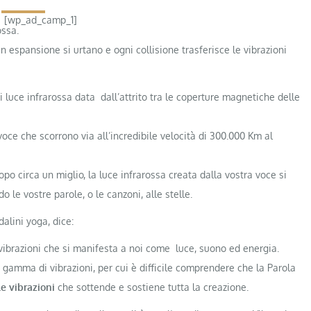
[wp_ad_camp_1]
ossa.
in espansione si urtano e ogni collisione trasferisce le vibrazioni
i luce infrarossa data dall’attrito tra le coperture magnetiche delle
voce che scorrono via all’incredibile velocità di 300.000 Km al
po circa un miglio, la luce infrarossa creata dalla vostra voce si
do le vostre parole, o le canzoni, alle stelle.
alini yoga, dice:
vibrazioni che si manifesta a noi come luce, suono ed energia.
a gamma di vibrazioni, per cui è difficile comprendere che la Parola
le vibrazioni
che sottende e sostiene tutta la creazione.