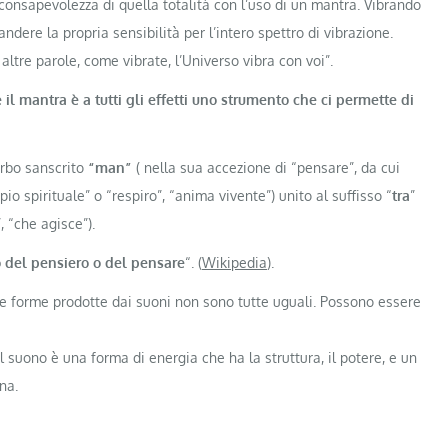
consapevolezza di quella totalità con l’uso di un mantra. Vibrando
andere la propria sensibilità per l’intero spettro di vibrazione.
altre parole, come vibrate, l’Universo vibra con voi”.
 il mantra è a tutti gli effetti uno strumento che ci permette di
erbo sanscrito
“man”
( nella sua accezione di “pensare”, da cui
io spirituale” o “respiro”, “anima vivente”) unito al suffisso “
tra
”
, “che agisce”).
 del pensiero o del pensare
“. (
Wikipedia
).
e forme prodotte dai suoni non sono tutte uguali. Possono essere
 suono è una forma di energia che ha la struttura, il potere, e un
na.