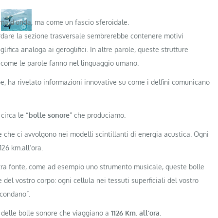
rma d’onda, ma come un fascio sferoidale.
ardare la sezione trasversale sembrerebbe contenere motivi
fica analoga ai geroglifici. In altre parole, queste strutture
ì come le parole fanno nel linguaggio umano.
ope, ha rivelato informazioni innovative su come i delfini comunicano
circa le “
bolle sonore
” che produciamo.
 che ci avvolgono nei modelli scintillanti di energia acustica. Ogni
126 km.all’ora.
ltra fonte, come ad esempio uno strumento musicale, queste bolle
del vostro corpo: ogni cellula nei tessuti superficiali del vostro
rcondano”.
delle bolle sonore che viaggiano a
1126 Km. all’ora
.