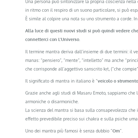
Una persona può sintonizzare la propria coscienza nella 
in ritmo con il respiro di un suono particolare, si può esp
È simile al colpire una nota su uno strumento a corde. In 
Alla luce di questi nuovi studi si può quindi vedere che
connetterci con L’Universo.
Il termine mantra deriva dall’insieme di due termini: il v
manas: “pensiero”, “mente”, “intelletto” ma anche “princip
che corrisponde all’aggettivo sanscrito kṛt, (“che compie”
Il significato di mantra in italiano è “
veicolo o strumento
Grazie anche agli studi di Masaru Emoto, sappiamo che l
armoniche o disarmoniche.
La scienza del mantra si basa sulla consapevolezza che il
effetto prevedibile preciso sui chakra e sulla psiche uma
Uno dei mantra più famosi è senza dubbio “
Om
“.