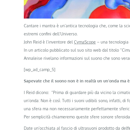
Cantare i mantra è un’antica tecnologia che, come la sci
estremi confini dell’Universo.
John Reid è l’inventore del
CymaScope
– una tecnologia c
In un articolo pubblicato sul suo sito web dal titolo “Ci
Annaleise rivelano informazioni sul suono che sono vera
[wp_ad_camp_5]
Sapevate che il suono non è in realtà un un’onda ma è
I Reid dicono: “Prima di guardare più da vicino la cimat
un’onda: Non è così. Tutti i suoni udibili sono, infatti, di 
una sfera ma non necessariamente perfettamente sferici
Per semplicità chiameremo queste sfere sonore sferoidal
Date un’occhiata al fascio di ultrasuoni prodotto da delfin