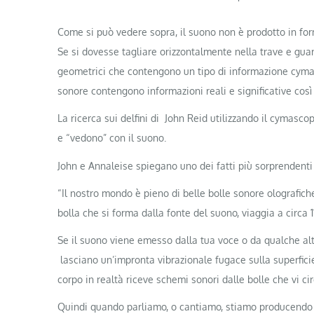
Come si può vedere sopra, il suono non è prodotto in fo
Se si dovesse tagliare orizzontalmente nella trave e gu
geometrici che contengono un tipo di informazione cymagli
sonore contengono informazioni reali e significative cos
La ricerca sui delfini di John Reid utilizzando il cymasc
e “vedono” con il suono.
John e Annaleise spiegano uno dei fatti più sorprendenti 
“Il nostro mondo è pieno di belle bolle sonore olografiche
bolla che si forma dalla fonte del suono, viaggia a circa 1
Se il suono viene emesso dalla tua voce o da qualche a
lasciano un’impronta vibrazionale fugace sulla superficie 
corpo in realtà riceve schemi sonori dalle bolle che vi ci
Quindi quando parliamo, o cantiamo, stiamo producendo 