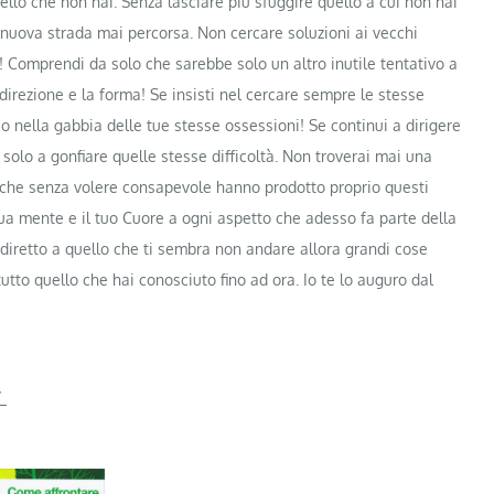
ello che non hai. Senza lasciare più sfuggire quello a cui non hai
a nuova strada mai percorsa. Non cercare soluzioni ai vecchi
 Comprendi da solo che sarebbe solo un altro inutile tentativo a
 direzione e la forma! Se insisti nel cercare sempre le stesse
iuso nella gabbia delle tue stesse ossessioni! Se continui a dirigere
 solo a gonfiare quelle stesse difficoltà. Non troverai mai una
à che senza volere consapevole hanno prodotto proprio questi
a tua mente e il tuo Cuore a ogni aspetto che adesso fa parte della
diretto a quello che ti sembra non andare allora grandi cose
tto quello che hai conosciuto fino ad ora. Io te lo auguro dal
/