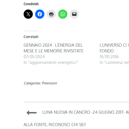
Condividi:
Correlati
GENNAIO 2024 : L’ENERGIA DEL
L’UNIVERSO CI 
MESE E LE MEMORIE RIVISITATE
FONDO
07/01/2024
10/01/2016
In "aggiornamenti energetici"
In "cammina nel
Categories:
Previsioni
Navigazione
LUNA NUOVA IN CANCRO -24 GIUGNO 2017- A
articoli
ALLA FONTE, RICONOSCI CHI SEI!