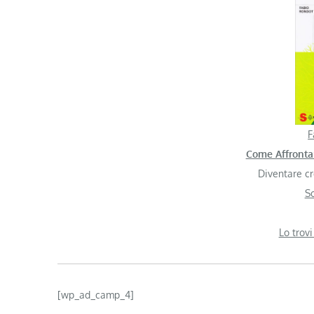
F
Come Affrontar
Diventare cr
S
Lo trovi
[wp_ad_camp_4]