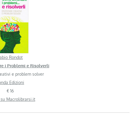
abio Rondot
e i Problemi e Risolverli
eativi e problem solver
onda Edizioni
€ 16
 su Macrolibrarsi.it