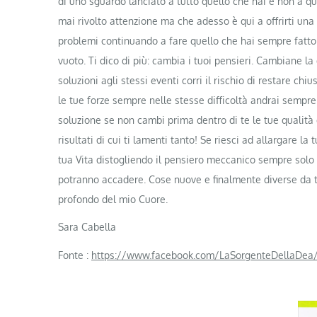
di uno sguardo lanciato a tutto quello che hai e non a qu
mai rivolto attenzione ma che adesso è qui a offrirti un
problemi continuando a fare quello che hai sempre fatto!
vuoto. Ti dico di più: cambia i tuoi pensieri. Cambiane la
soluzioni agli stessi eventi corri il rischio di restare ch
le tue forze sempre nelle stesse difficoltà andrai sempre
soluzione se non cambi prima dentro di te le tue qualit
risultati di cui ti lamenti tanto! Se riesci ad allargare l
tua Vita distogliendo il pensiero meccanico sempre solo 
potranno accadere. Cose nuove e finalmente diverse da tu
profondo del mio Cuore.
Sara Cabella
Fonte :
https://www.facebook.com/LaSorgenteDellaDea