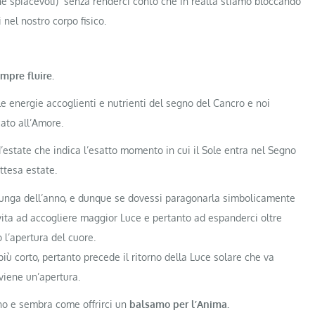
é spiacevoli) senza renderci conto che in realtà stiamo bloccando
i nel nostro corpo fisico.
mpre fluire.
e energie accoglienti e nutrienti del segno del Cancro e noi
ato all’Amore.
’estate che indica l’esatto momento in cui il Sole entra nel Segno
ttesa estate.
ù lunga dell’anno, e dunque se dovessi paragonarla simbolicamente
invita ad accogliere maggior Luce e pertanto ad espanderci oltre
o l’apertura del cuore.
iù corto, pertanto precede il ritorno della Luce solare che va
viene un’apertura.
no e sembra come offrirci un
balsamo per l’Anima.