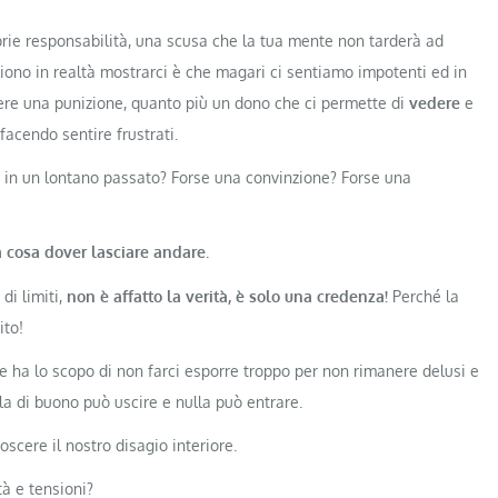
prie responsabilità, una scusa che la tua mente non tarderà ad
gliono in realtà mostrarci è che magari ci sentiamo impotenti ed in
ere una punizione, quanto più un dono che ci permette di
vedere
e
 facendo sentire frustrati.
 o in un lontano passato? Forse una convinzione? Forse una
 cosa dover lasciare andare.
di limiti,
non è affatto la verità, è solo una credenza!
Perché la
ito!
e ha lo scopo di non farci esporre troppo per non rimanere delusi e
lla di buono può uscire e nulla può entrare.
oscere il nostro disagio interiore.
tà e tensioni?