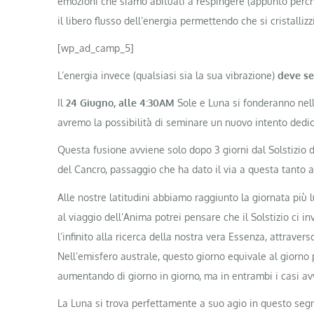
emozioni che siamo abituati a respingere (appunto perch
il libero flusso dell’energia permettendo che si cristallizz
[wp_ad_camp_5]
L’energia invece (qualsiasi sia la sua vibrazione)
deve se
Il
24 Giugno, alle 4:30AM
Sole e Luna si fonderanno nell
avremo la possibilità di seminare un nuovo intento dedic
Questa fusione avviene solo dopo 3 giorni dal Solstizio d
del Cancro, passaggio che ha dato il via a questa tanto a
Alle nostre latitudini abbiamo raggiunto la giornata pi
al viaggio dell’Anima potrei pensare che il Solstizio ci 
l’infinito alla ricerca della nostra vera Essenza, attravers
Nell’emisfero australe, questo giorno equivale al giorno p
aumentando di giorno in giorno, ma in entrambi i casi av
La Luna si trova perfettamente a suo agio in questo seg