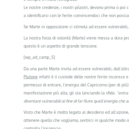
Le nostre credenze, i nostri pilastri, devono prima o poi 
a identificarsi con le ferite convincendoci che non poss
Se Marte in opposizione ci stimola ad essere vulnerabil
La nostra forza di volontà (Marte) viene messa a dura pr
questo è un aspetto di grande tensione.
[wp_ad_camp_5]
Da una parte Marte invita ad essere vulnerabili, dall’alt
Plutone
infatti è il custode delle nostre ferite inconsce 
permesso di entrare, l’energia del Capricorno (per di pi
manifestazione più alta, gli sta lanciando la sfida:
“entra 
diventare vulnerabili al fine di far fluire quell’energia che
Visto che Marte è molto legato al desiderio ed all’azione
ottenere quello che vogliamo, sentirci in qualche modo im
controlla l’inconscio.