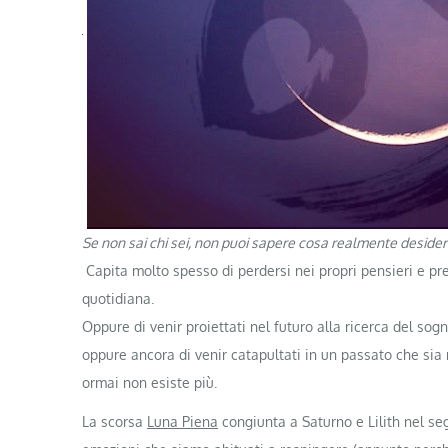
Se non sai chi sei, non puoi sapere cosa realmente desideri
Capita molto spesso di perdersi nei propri pensieri e pr
quotidiana.
Oppure di venir proiettati nel futuro alla ricerca del sog
oppure ancora di venir catapultati in un passato che si
ormai non esiste più.
La scorsa
Luna Piena
congiunta a Saturno e Lilith nel se