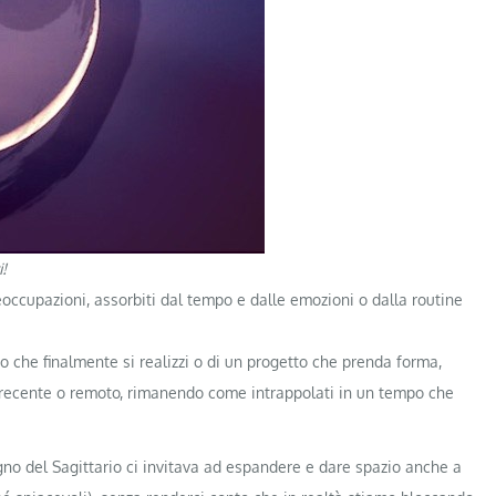
!
eoccupazioni, assorbiti dal tempo e dalle emozioni o dalla routine
no che finalmente si realizzi o di un progetto che prenda forma,
a recente o remoto, rimanendo come intrappolati in un tempo che
gno del Sagittario ci invitava ad espandere e dare spazio anche a