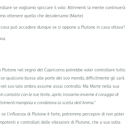
crollare se vogliamo spiccare il volo. Altrimenti la mente continuerà
iamo ottenere quello che desideriamo (Marte)
i, cosa può accadere dunque se si oppone a Plutone in casa ottava?
ova.
ra Plutone nel segno del Capricorno potrebbe voler controllare tutto.
e se qualcuno bussa alle porte del suo mondo, difficilmente gli sarà
ù) nel suo lato ombra assume assai controllo. Ma Marte nella sua
in contatto con le tue ferite, apriti, troviamo insieme il coraggio di
 altrimenti manipola e condiziona la scelta dell’Anima”
, se l’influenza di Plutone è forte, potremmo percepire di non poter
potenti e controllati dalle vibrazioni di Plutone, che a sua volta