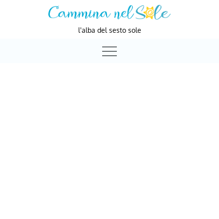
Skip
to
l'alba del sesto sole
content