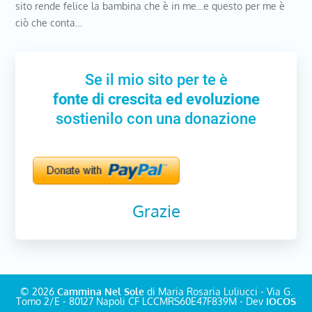
sito rende felice la bambina che è in me…e questo per me è
ciò che conta…
Se il mio sito per te è
fonte di crescita ed evoluzione
sostienilo con una donazione
Grazie
© 2026
Cammina Nel Sole
di Maria Rosaria Luliucci - Via G.
Tomo 2/E - 80127 Napoli CF LCCMRS60E47F839M - Dev
IOCOS