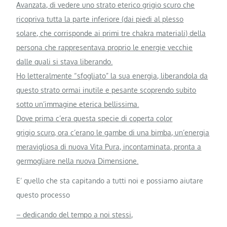
Avanzata,
di vedere uno strato eterico grigio scuro che
ricopriva tutta la parte inferiore (dai piedi al plesso
solare, che corrisponde ai primi tre chakra materiali) della
persona che rappresentava proprio le energie vecchie
dalle quali si stava liberando.
Ho letteralmente “sfogliato” la sua energia, liberandola da
questo strato ormai inutile e pesante scoprendo subito
sotto un’immagine eterica bellissima.
Dove prima c’era questa specie di coperta color
grigio scuro, ora c’erano le gambe di una bimba, un’energia
meravigliosa di nuova Vita Pura, incontaminata, pronta a
germogliare nella nuova Dimensione.
E’ quello che sta capitando a tutti noi e possiamo aiutare
questo processo
– dedicando del tempo a noi stessi,