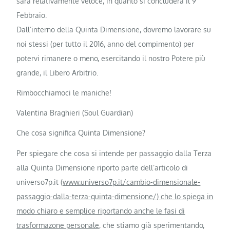
sarà relativamente veloce, in quanto si concluderà il 9
Febbraio.
Dall’interno della Quinta Dimensione, dovremo lavorare su
noi stessi (per tutto il 2016, anno del compimento) per
potervi rimanere o meno, esercitando il nostro Potere più
grande, il Libero Arbitrio.
Rimbocchiamoci le maniche!
Valentina Braghieri (Soul Guardian)
Che cosa significa Quinta Dimensione?
Per spiegare che cosa si intende per passaggio dalla Terza
alla Quinta Dimensione riporto parte dell’articolo di
universo7p.it (
www.universo7p.it/cambio-dimensionale-
passaggio-dalla-terza-quinta-dimensione/)
che lo spiega in
modo chiaro e semplice riportando anche le fasi di
trasformazone personale,
che stiamo già sperimentando,