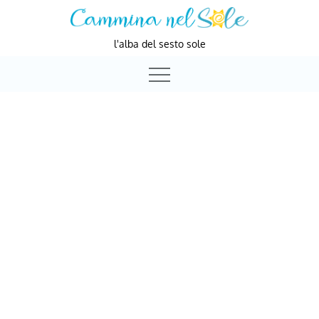
Skip
to
l'alba del sesto sole
content