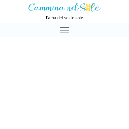
Skip
to
l'alba del sesto sole
content