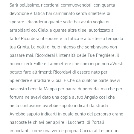
Sarà bellissimo, ricorderai commuovendoti, con quanta
devozione e fatica hai camminato senza smettere di
sperare . Ricorderai quante volte hai avuto voglia di
arrabbiarti col Cielo, e quante altre ti sei autorizzato a
farlo! Ricorderai il sudore e la fatica e allo stesso tempo la
tua Grinta. Le notti di buio intenso che sembravano non
passare mai. Ricorderai l intensità delle Tue Preghiere, il
riconoscerti Folle e l ammettere che comunque non aVresti
potuto fare altrimenti: Ricordavi di essere nato per
Splendere e irradiare Gioia. E Che da qualche parte avevi
nascosto bene la Mappa per paura di perderla, ma che per
fortuna ne avevi dato una copia al tuo Angelo cosi che
nella confusione avrebbe saputo indicarti la strada.
Avrebbe saputo indicarti in quale punto del percorso erano
nascoste le chiavi per aprire i Lucchetti di Portali
importanti, come una vera e propria Caccia al Tesoro.. in