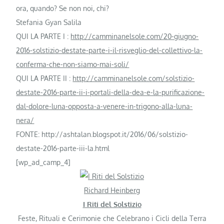
ora, quando? Se non noi, chi?
Stefania Gyan Salila
QUI LA PARTE I :
http://camminanelsole.com/20-giugno-
2016-solstizio-destate-parte-i-il-risveglio-del-collettivo-la-
conferma-che-non-siamo-mai-soli/
QUI LA PARTE II :
http://camminanelsole.com/solstizio-
destate-2016-parte-ii-i-portali-della-dea-e-la-purificazione-
dal-dolore-luna-opposta-a-venere-in-trigono-alla-luna-
nera/
FONTE: http://ashtalan.blogspot.it/2016/06/solstizio-
destate-2016-parte-iii-la.html
[wp_ad_camp_4]
Richard Heinberg
I Riti del Solstizio
Feste, Rituali e Cerimonie che Celebrano i Cicli della Terra