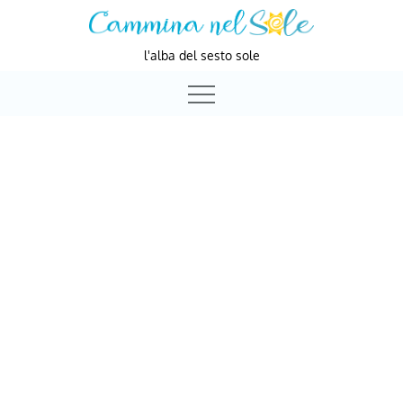
Skip
to
l'alba del sesto sole
content