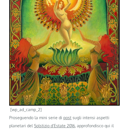
[wp_ad_camp_2]
Proseguendo la mini serie di
post
sugli intensi aspetti
planetari del
Solstizio d’Estate 2016
, approfondisco qui il