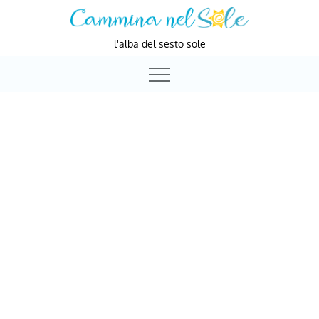
Skip
to
l'alba del sesto sole
content