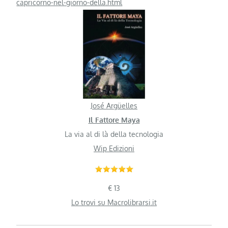
capricorno-nel-giorno-della.html
José Argüelles
Il Fattore Maya
La via al di là della tecnologia
Wip Edizioni
€ 13
Lo trovi su Macrolibrarsi.it