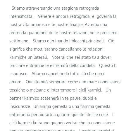
Stiamo attraversando una stagione retrograda
intensificata.
Venere è ancora retrograda e governa la
nostra vita amorosa e le nostre finanze. Avremo una
profonda guarigione delle nostre relazioni nelle prossime
settimane.
Stiamo eliminando i blocchi principali.
Ciò
significa che molti stanno cancellando le relazioni
karmiche unilaterali.
Noterai che sei stato tu a dover
bruciare entrambe le estremità della candela.
Questo ti
esaurisce.
Stiamo cancellando tutto ciò che non è
amore.
Questo può sembrare come eliminare connessioni
tossiche o malsane e interrompere i cicli karmici.
Un
partner karmico scatenerà in te paure, dubbi e
insicurezze.
Un’anima gemella o una fiamma gemella
entreranno per aiutarti a guarire queste stesse cose.
I
cicli karmici finiranno quando vedrai che la connessione
non sta andando da nessuna parte.
I partner karmici ti