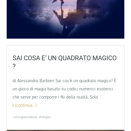
SAI COSA E’ UN QUADRATO MAGICO
?
di Alessandra Barbieri Sai cos’è un quadrato magico? È
un gioco di magia basato su codici numerici esoterici
che serve per comporre i fili della realtà. Solo
i
(continua…)
consapevolezza
energia