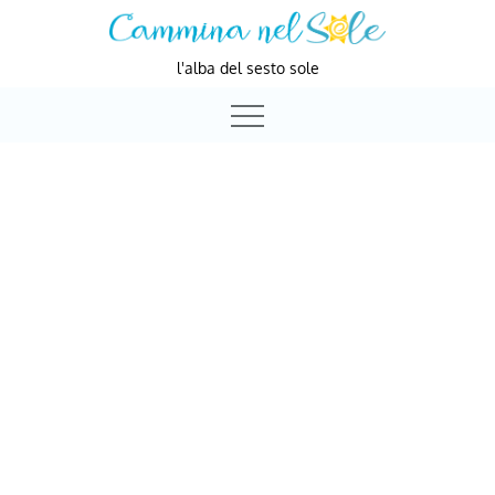
Skip
to
l'alba del sesto sole
content