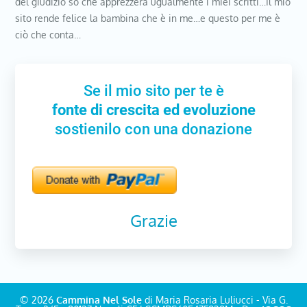
del giudizio so che apprezzerà ugualmente i miei scritti…Il mio
sito rende felice la bambina che è in me…e questo per me è
ciò che conta…
Se il mio sito per te è
fonte di crescita ed evoluzione
sostienilo con una donazione
Grazie
© 2026
Cammina Nel Sole
di Maria Rosaria Luliucci - Via G.