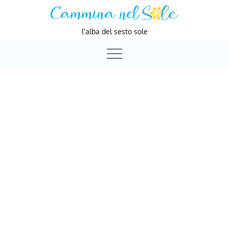
Skip
to
l'alba del sesto sole
content