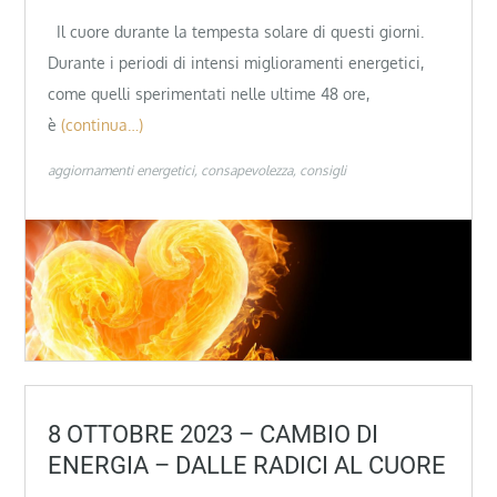
Il cuore durante la tempesta solare di questi giorni.
Durante i periodi di intensi miglioramenti energetici,
come quelli sperimentati nelle ultime 48 ore,
è
(continua…)
aggiornamenti energetici
consapevolezza
consigli
8 OTTOBRE 2023 – CAMBIO DI
ENERGIA – DALLE RADICI AL CUORE