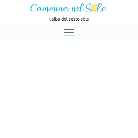
Skip
to
l'alba del sesto sole
content