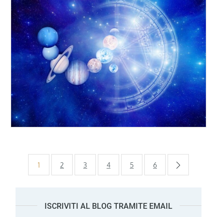
Paginazione
1
2
3
4
5
6
degli
ISCRIVITI AL BLOG TRAMITE EMAIL
articoli