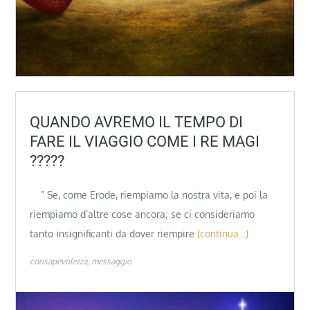
QUANDO AVREMO IL TEMPO DI
FARE IL VIAGGIO COME I RE MAGI
?????
” Se, come Erode, riempiamo la nostra vita, e poi la
riempiamo d’altre cose ancora; se ci consideriamo
tanto insignificanti da dover riempire
(continua…)
consapevolezza
messaggio