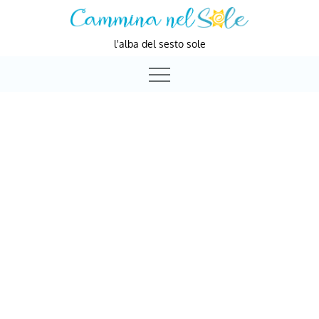
Skip
to
l'alba del sesto sole
content