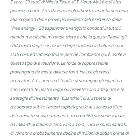
È vero. Gli studi di Nikola Tesla, di T. Henry Moiré e di altri
pionieri, a parte il mio lavoro negli ultimi tre anni, hanno teso
alla scoperta delle prove più evidenti dell’esistenza della
“free energy”. Gli esperimenti vengono condotti in tutto il
mondo, ma ciò che mi rende triste è che in questo Paese (gli
USA) molti degli scienziati e degli studiosi più brillanti sono
stati costretti ad espatriare perché l’ambiente qui è ostile a
questo tipo di evoluzione. Le forze di soppressione
provengono da molte diverse fonti, inclusi gli stessi
ricercatori. C’è carenza di fondi e di sostegno, gli inventori
sono isolati, le nostre leggi sui brevetti sono antiquate e le
strategie di investimento “bizantine”: ci si aspetta di
recuperare subito i propri capitali grazie al successo di un
determinato nuovo strumento, ma i profitti possono variare
da miliardi di dollari a zero. Fino ad ora, i ricavi sono mancati,
ci vorranno probabilmente decine di milioni di dollari prima di