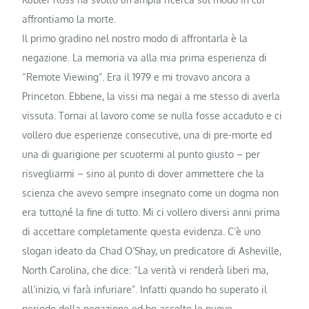
affrontiamo la morte.
Il primo gradino nel nostro modo di affrontarla è la
negazione. La memoria va alla mia prima esperienza di
“Remote Viewing”. Era il 1979 e mi trovavo ancora a
Princeton. Ebbene, la vissi ma negai a me stesso di averla
vissuta. Tornai al lavoro come se nulla fosse accaduto e ci
vollero due esperienze consecutive, una di pre-morte ed
una di guarigione per scuotermi al punto giusto – per
risvegliarmi – sino al punto di dover ammettere che la
scienza che avevo sempre insegnato come un dogma non
era tutto,né la fine di tutto. Mi ci vollero diversi anni prima
di accettare completamente questa evidenza. C’è uno
slogan ideato da Chad O’Shay, un predicatore di Asheville,
North Carolina, che dice: “La verità vi renderà liberi ma,
all’inizio, vi farà infuriare”. Infatti quando ho superato il
periodo della negazione ed ho accolto le nuove