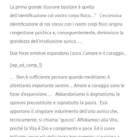
La prima grande illusione basilare è quella
dell’identificazione col vostro corpo fisico….” L’eccessiva
identificazione di noi stessi con i nostri corpi fisici origina
congestione psichica e, conseguentemente, diminuisce la
grandezza dell’irradiazione aurica……
Due forze emotive espandono l’aura: l’amore e il coraggio…
[wp_ad_camp_1]
… Non è sufficiente pensare quando meditiamo: è
altrettanto importante sentire…. Amore e coraggio sono le
forze d’espansione….. Abbandoniamo il dogmatismo, le
opinioni precostituite e soprattutto la paura. Essi
apportano il singolare indurimento dell’orlo aurico che,
tecnicamente, si chiama “guscio”. Affidiamoci alla Vita,
poiché la Vita é Dio e compimento e pace. Ed il cuore
brillante ancor più della testa ben riempita, s’avvicina a