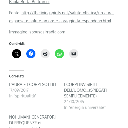
Paola Botta Beltramo.
Fonte:
http://thelivingspirits.net/salute-olistica/un-aura-
espansa-e-salute-amore-e-coraggio-la-espandono.html
Immagine:
spousesirradia.com
Condividi:
Correlati
L’AURA E I CORPI SOTTILI
I CORPI INVISIBILI
17/09/2017
DELL’UOMO…(SPIEGATI
In "spiritualità"
SEMPLICEMENTE)
24/10/2015
In "energia universale"
NOI UMANI GENERATORI
DI FREQUENZE di