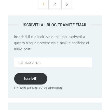
Paginazione
1
2
degli
ISCRIVITI AL BLOG TRAMITE EMAIL
articoli
Inserisci il tuo indirizzo e-mail per iscriverti a
questo blog, e ricevere via e-mail le notifiche di
nuovi post.
Indirizzo
email
Iscriviti
Unisciti ad altri 86 di abbonati