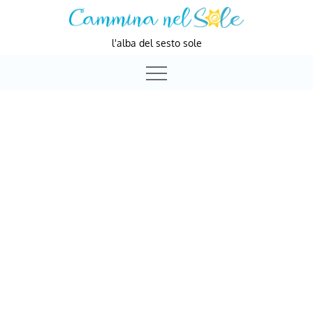
Skip
to
l'alba del sesto sole
content