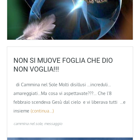
NON SI MUOVE FOGLIA CHE DIO
NON VOGLIA!!!
di Cammina nel Sole Molti disillusi …increduli…
amareggiati…Ma cosa vi aspettavate???… Che l’8
febbraio scendeva Gesù dal cielo e vi liberava tutti …e
insieme
(continua…)
cammina nel sole
messaggio