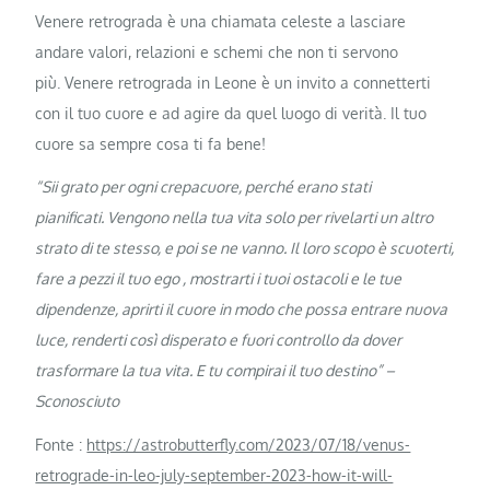
Venere retrograda è una chiamata celeste a lasciare
andare valori, relazioni e schemi che non ti servono
più. Venere retrograda in Leone è un invito a connetterti
con il tuo cuore e ad agire da quel luogo di verità. Il tuo
cuore sa sempre cosa ti fa bene!
“Sii grato per ogni crepacuore, perché erano stati
pianificati. Vengono nella tua vita solo per rivelarti un altro
strato di te stesso, e poi se ne vanno. Il loro scopo è scuoterti,
fare a pezzi il tuo ego , mostrarti i tuoi ostacoli e le tue
dipendenze, aprirti il ​​cuore in modo che possa entrare nuova
luce, renderti così disperato e fuori controllo da dover
trasformare la tua vita. E tu compirai il tuo destino” –
Sconosciuto
Fonte :
https://astrobutterfly.com/2023/07/18/venus-
retrograde-in-leo-july-september-2023-how-it-will-