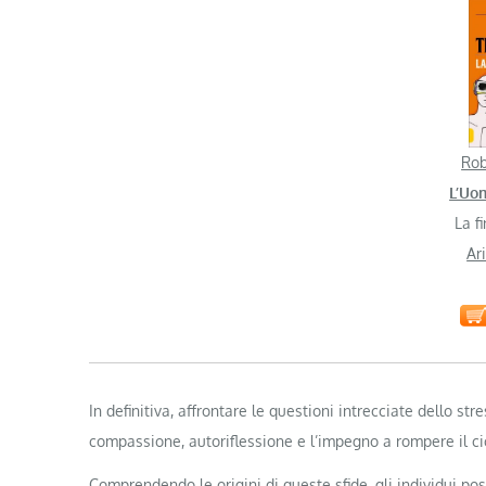
Rob
L’Uo
La f
Ar
In definitiva, affrontare le questioni intrecciate dello str
compassione, autoriflessione e l’impegno a rompere il ci
Comprendendo le origini di queste sfide, gli individui po