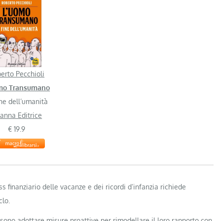
erto Pecchioli
mo Transumano
ine dell’umanità
ianna Editrice
€ 19.9
ess finanziario delle vacanze e dei ricordi d’infanzia richiede
clo.
ssono adottare misure proattive per rimodellare il loro rapporto con