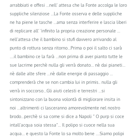
arrabbiati e offesi …nell’ attesa che la Fonte accolga le loro
suppliche silenziose …La Fonte osserva e delle suppliche
ne ha piene le tasche …ama senza interferire e lascia liberi
di replicare all’ ‘infinito la propria creazione personale …
nell’attesa che il bambino si stufi davvero arrivando al
punto di rottura senza ritorno…Prima o poi il salto ci sarà
….il bambino ce la farà …non prima di aver pianto tutte le
sue lacrime perchè nulla gli verrà donato… nè dai pianeti…
nè dalle alte sfere …nè dalle energie di passaggio …
comprenderà che se non cambia lui in primis.. nulla gli
verrà in soccorso…Gli aiuti celesti e terrestri …si
sintonizzano con la buona volontà di migliorare insita in
noi …altrimenti ci lasceranno amorevolmente nel nostro
brodo…perchè si sa come si dice a Napoli ” O purp si coce
intall’acqua soia stessa”… Il polipo si cuoce nella sua
acqua… e questo la Fonte lo sa molto bene ….Siamo polipi