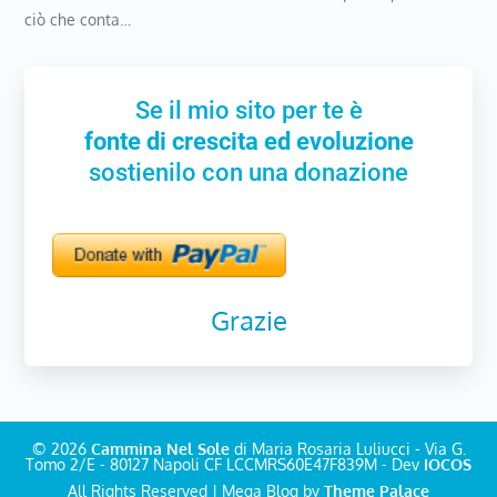
ciò che conta…
Se il mio sito per te è
fonte di crescita ed evoluzione
sostienilo con una donazione
Grazie
© 2026
Cammina Nel Sole
di Maria Rosaria Luliucci - Via G.
Tomo 2/E - 80127 Napoli CF LCCMRS60E47F839M - Dev
IOCOS
All Rights Reserved | Mega Blog by
Theme Palace