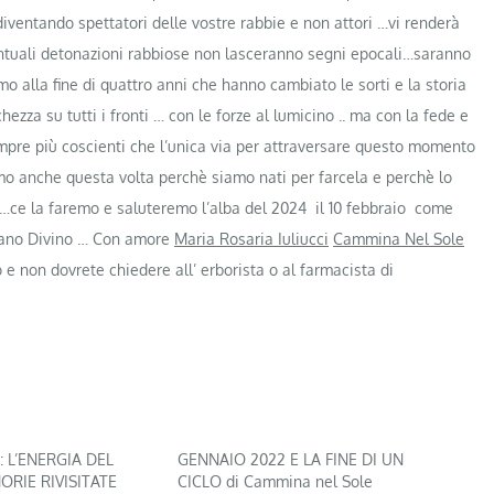
ventando spettatori delle vostre rabbie e non attori …vi renderà
eventuali detonazioni rabbiose non lasceranno segni epocali…saranno
 alla fine di quattro anni che hanno cambiato le sorti e la storia
za su tutti i fronti … con le forze al lumicino .. ma con la fede e
mpre più coscienti che l’unica via per attraversare questo momento
mo anche questa volta perchè siamo nati per farcela e perchè lo
 …ce la faremo e saluteremo l’alba del 2024 il 10 febbraio come
Piano Divino … Con amore
Maria Rosaria Iuliucci
Cammina Nel Sole
so e non dovrete chiedere all’ erborista o al farmacista di
: L’ENERGIA DEL
GENNAIO 2022 E LA FINE DI UN
ORIE RIVISITATE
CICLO di Cammina nel Sole