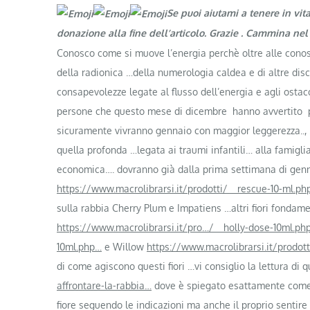
Se puoi aiutami a tenere in vit
donazione alla fine dell’articolo. Grazie . Cammina ne
Conosco come si muove l’energia perchè oltre alle cono
della radionica …della numerologia caldea e di altre di
consapevolezze legate al flusso dell’energia e agli osta
persone che questo mese di dicembre hanno avvertito p
sicuramente vivranno gennaio con maggior leggerezza..,
quella profonda …legata ai traumi infantili… alla famigli
economica…. dovranno già dalla prima settimana di gen
https://www.macrolibrarsi.it/prodotti/__rescue-10-ml.ph
sulla rabbia Cherry Plum e Impatiens …altri fiori fondamen
https://www.macrolibrarsi.it/pro…/__holly-dose-10ml.ph
10ml.php…
e Willow
https://www.macrolibrarsi.it/prodot
di come agiscono questi fiori …vi consiglio la lettura di
affrontare-la-rabbia…
dove è spiegato esattamente come a
fiore seguendo le indicazioni ma anche il proprio sentire