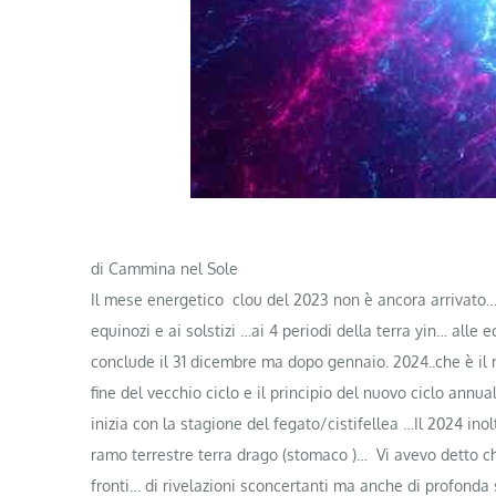
di Cammina nel Sole
Il mese energetico clou del 2023 non è ancora arrivato…I
equinozi e ai solstizi …ai 4 periodi della terra yin… all
conclude il 31 dicembre ma dopo gennaio. 2024..che è il m
fine del vecchio ciclo e il principio del nuovo ciclo annua
inizia con la stagione del fegato/cistifellea …Il 2024 ino
ramo terrestre terra drago (stomaco )… Vi avevo detto c
fronti… di rivelazioni sconcertanti ma anche di profonda