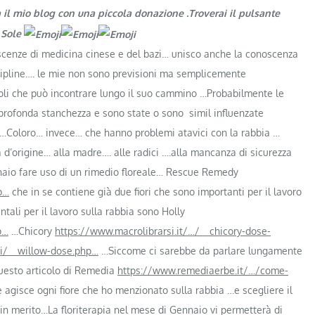
a il mio blog con una piccola donazione .Troverai il pulsante
l Sole
scenze di medicina cinese e del bazi… unisco anche la conoscenza
scipline…. le mie non sono previsioni ma semplicemente
coli che può incontrare lungo il suo cammino …Probabilmente le
rofonda stanchezza e sono state o sono simil influenzate
 …Coloro… invece… che hanno problemi atavici con la rabbia …
a d’origine… alla madre…. alle radici ….alla mancanza di sicurezza
naio fare uso di un rimedio floreale… Rescue Remedy
p…
che in se contiene già due fiori che sono importanti per il lavoro
tali per il lavoro sulla rabbia sono Holly
p…
…Chicory
https://www.macrolibrarsi.it/…/__chicory-dose-
ti/__willow-dose.php…
…Siccome ci sarebbe da parlare lungamente
 questo articolo di Remedia
https://www.remediaerbe.it/…/come-
gisce ogni fiore che ho menzionato sulla rabbia …e scegliere il
 in merito…La floriterapia nel mese di Gennaio vi permetterà di