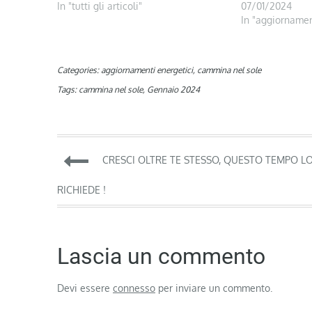
In "tutti gli articoli"
07/01/2024
In "aggiornamen
Categories:
aggiornamenti energetici
,
cammina nel sole
Tags:
cammina nel sole
,
Gennaio 2024
Navigazione
CRESCI OLTRE TE STESSO, QUESTO TEMPO L
articoli
RICHIEDE !
Lascia un commento
Devi essere
connesso
per inviare un commento.