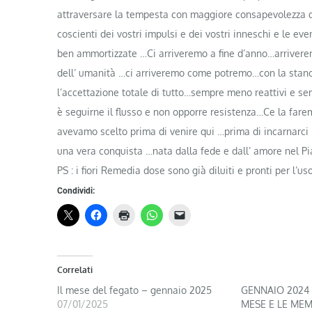
attraversare la tempesta con maggiore consapevolezza di
coscienti dei vostri impulsi e dei vostri inneschi e le 
ben ammortizzate …Ci arriveremo a fine d’anno…arriveremo
dell’ umanità …ci arriveremo come potremo…con la stanchez
l’accettazione totale di tutto…sempre meno reattivi e se
è seguirne il flusso e non opporre resistenza…Ce la fare
avevamo scelto prima di venire qui …prima di incarnarci
una vera conquista …nata dalla fede e dall’ amore nel 
PS : i fiori Remedia dose sono già diluiti e pronti per l’u
Condividi:
Correlati
Il mese del fegato – gennaio 2025
GENNAIO 2024 
07/01/2025
MESE E LE MEM