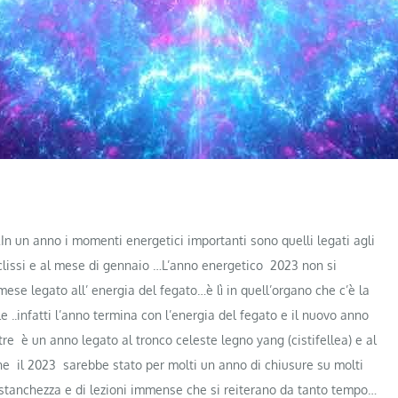
n un anno i momenti energetici importanti sono quelli legati agli
e eclissi e al mese di gennaio …L’anno energetico 2023 non si
ese legato all’ energia del fegato…è lì in quell’organo che c’è la
le ..infatti l’anno termina con l’energia del fegato e il nuovo anno
ltre è un anno legato al tronco celeste legno yang (cistifellea) e al
he il 2023 sarebbe stato per molti un anno di chiusure su molti
 stanchezza e di lezioni immense che si reiterano da tanto tempo…